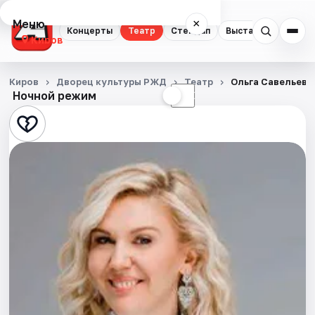
Меню
×
Концерты
Театр
Стендап
Выставки
Квест
Киров
Концерты
Киров
Дворец культуры РЖД
Театр
Ольга Савельева
Ночной режим
☀
☾
Театр
Стендап
Выставки
Квесты
Экскурсии
Спорт
События