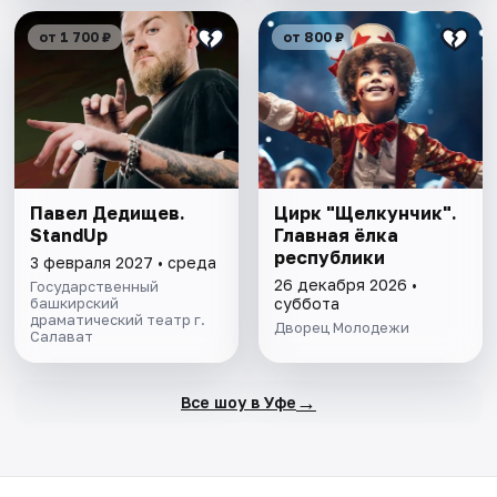
от 1 700 ₽
от 800 ₽
Павел Дедищев.
Цирк "Щелкунчик".
StandUp
Главная ёлка
республики
3 февраля 2027 • среда
26 декабря 2026 •
Государственный
башкирский
суббота
драматический театр г.
Дворец Молодежи
Салават
→
Все шоу в Уфе