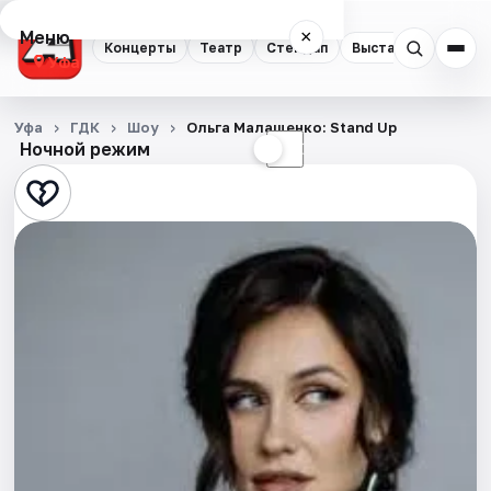
Меню
×
Концерты
Театр
Стендап
Выставки
Экску
Уфа
Концерты
Уфа
ГДК
Шоу
Ольга Малащенко: Stand Up
Ночной режим
☀
☾
Театр
Стендап
Выставки
Экскурсии
Спорт
События