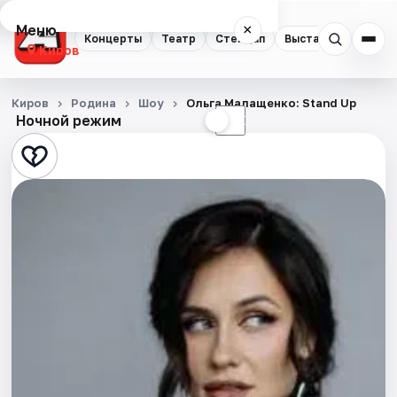
Меню
×
Концерты
Театр
Стендап
Выставки
Квест
Киров
Концерты
Киров
Родина
Шоу
Ольга Малащенко: Stand Up
Ночной режим
☀
☾
Театр
Стендап
Выставки
Квесты
Экскурсии
Спорт
События