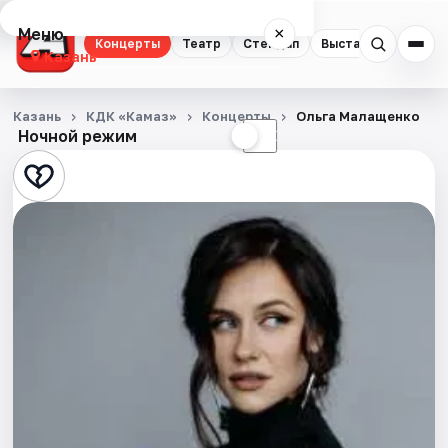
Меню
×
Концерты
Театр
Стендап
Выставки
Квест
Казань
Концерты
Казань
КДК «Камаз»
Концерты
Ольга Малащенко
Ночной режим
☀
☾
Театр
Стендап
Выставки
Квесты
Экскурсии
Спорт
События