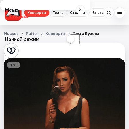
Меню
×
Концерты
Театр
Стендап
Выставки
Квест
Москва
Концерты
Москва
Petter
Концерты
Ольга Бузова
Ночной режим
☀
☾
Театр
Стендап
18+
Выставки
Квесты
Экскурсии
Спорт
События