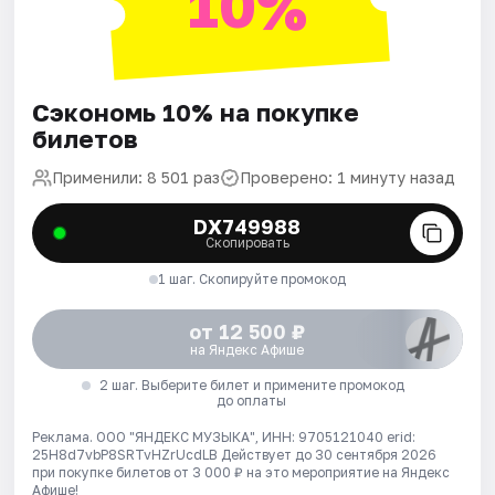
10%
Сэкономь 10% на покупке
билетов
Применили: 8 501 раз
Проверено: 1 минуту назад
DX749988
Скопировать
1 шаг. Скопируйте промокод
от 12 500 ₽
на Яндекс Афише
2 шаг. Выберите билет и примените промокод
до оплаты
Реклама. ООО "ЯНДЕКС МУЗЫКА", ИНН: 9705121040 erid:
25H8d7vbP8SRTvHZrUcdLB
Действует до 30 сентября 2026
при покупке билетов от 3 000 ₽ на это мероприятие на Яндекс
Афише!