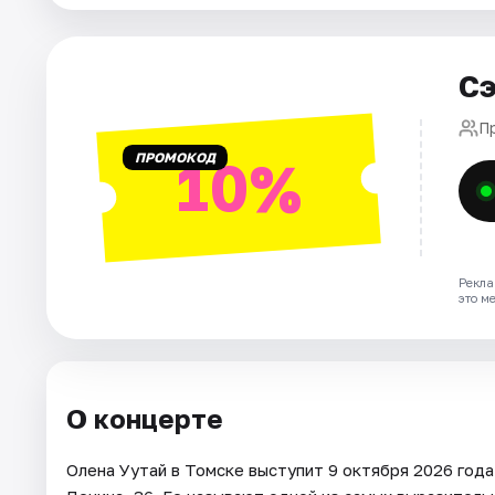
Города
Площадки
Сэ
Артисты
П
ПРОМОКОД
10%
Рейтинги
Рекла
это м
О концерте
Олена Уутай в Томске выступит 9 октября 2026 года