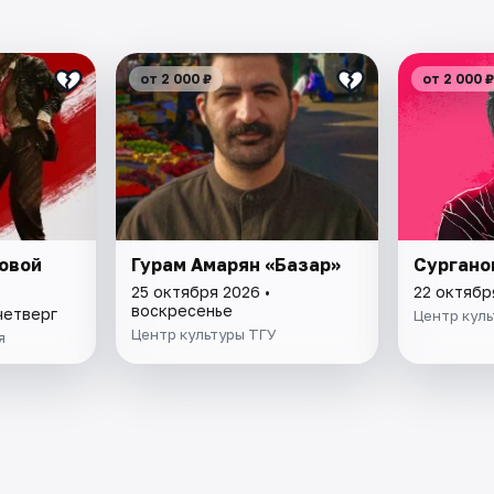
от 2 000 ₽
от 2 000 ₽
овой
Гурам Амарян «Базар»
Сургано
25 октября 2026 •
22 октябр
воскресенье
четверг
Центр кул
Центр культуры ТГУ
я