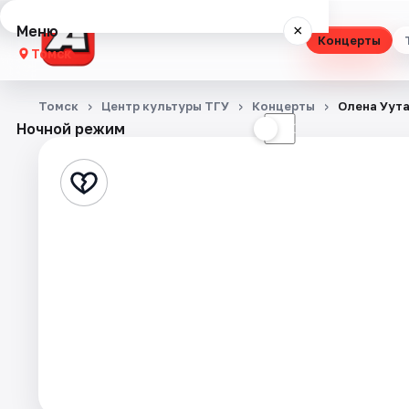
Меню
×
Концерты
Томск
Концерты
Томск
Центр культуры ТГУ
Концерты
Олена Уут
Ночной режим
☀
☾
Театр
Стендап
Выставки
Квесты
Экскурсии
События