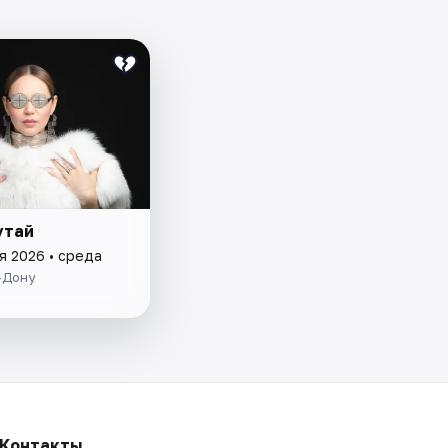
утай
я 2026 • среда
-Дону
Контакты