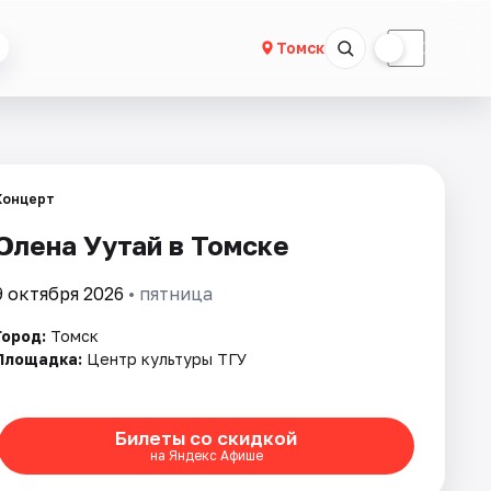
☀
☾
Томск
Концерт
Олена Уутай в Томске
9 октября 2026
• пятница
Город:
Томск
Площадка:
Центр культуры ТГУ
Билеты со скидкой
на Яндекс Афише