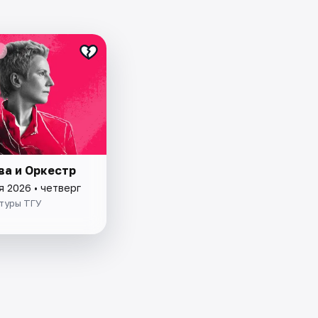
ва и Оркестр
я 2026 • четверг
ьтуры ТГУ