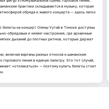
ных фигур этномузыкальной сцены: горловое пение,
аманские практики складываются в музыку, которая
 атмосферой обряда и живого концерта — здесь легко
ей: билеты на концерт Олены Уутай в Томске доступны
ьно-обрядовые и хилинг-настроения, где архаичные
мягких дыханий до плотных ритмов, которые держат
и, включая варганы разных этносов и шаманские
 горлового пения в единую палитру. Это тот случай,
ачинает «откликаться» — поэтому купить билеты стоит
м.