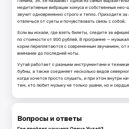
Ленина, 36. Ее называют одной из самых выразитель
медитативные вибрации хомуса и собственные нео-ш
звучит одновременно строго и тепло. Приходите за
отвлечься от суеты и почувствовать связь с собой.
Если вы искали, где взять билеты, следите за афиш
по стоимости от 800 рублей. В программе — музыкал
корни переплетаются с современным звучанием, от 
внимание до последней ноты.
Уутай работает с разными инструментами и техникам
бубны, а также соединяет несколько видов северного
когда хочется просто слушать, и при этом внутри н
тем, кто любит музыку не только ушами, но и сердце
Вопросы и ответы
Где пройдет концерт Олена Уутай?