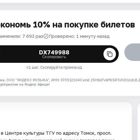
кономь 10% на покупке билетов
рименили: 7 693 раз
Проверено: 1 минуту назад
DX749988
Скопировать
1 шаг. Скопируйте промокод
ма. ООО "ЯНДЕКС МУЗЫКА", ИНН: 9705121040 erid: 25H8d7vbP8SRTvHZrUcdLB
ероприятие на Яндекс Афише!
 в Центре культуры ТГУ по адресу Томск, просп.