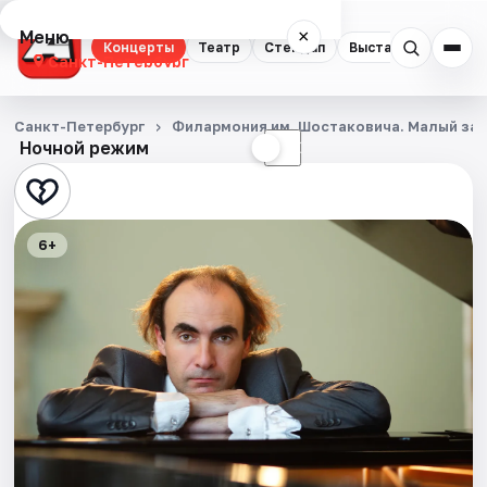
Меню
×
Концерты
Театр
Стендап
Выставки
Квест
Санкт-Петербург
Концерты
Санкт-Петербург
Филармония им. Шостаковича. Малый за
Ночной режим
☀
☾
Театр
Стендап
6+
Выставки
Квесты
Экскурсии
Спорт
События