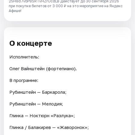
25H8d7vbP8SRTvHZrUcdLB
Действует до 30 сентября 2026
при покупке билетов от 3 000 ₽ на это мероприятие на Яндекс
Афише!
О концерте
Исполнитель:
Олег Вайнштейн (фортепиано).
В программе:
Рубинштейн — Баркарола;
Рубинштейн — Мелодия;
Глинка — Ноктюрн «Разлука»;
Глинка / Балакирев — «Жаворонок»;