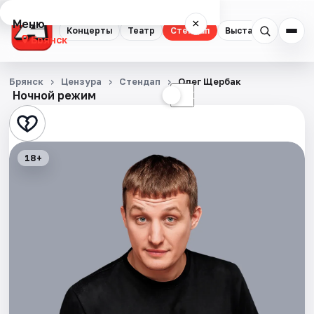
Меню
×
Концерты
Театр
Стендап
Выставки
Спорт
Брянск
Концерты
Брянск
Цензура
Стендап
Олег Щербак
Ночной режим
☀
☾
Театр
Стендап
18+
Выставки
Спорт
События
Города