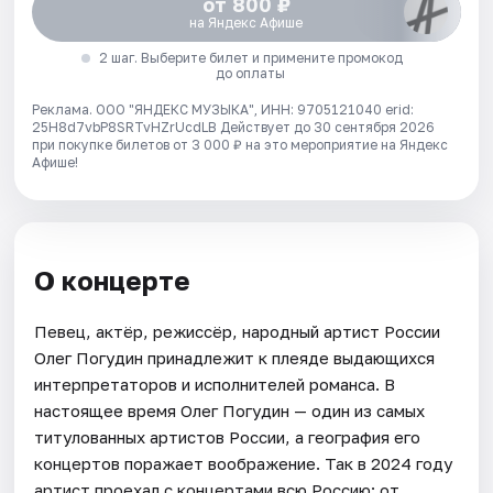
от 800 ₽
на Яндекс Афише
2 шаг. Выберите билет и примените промокод
до оплаты
Реклама. ООО "ЯНДЕКС МУЗЫКА", ИНН: 9705121040 erid:
25H8d7vbP8SRTvHZrUcdLB
Действует до 30 сентября 2026
при покупке билетов от 3 000 ₽ на это мероприятие на Яндекс
Афише!
О концерте
Певец, актёр, режиссёр, народный артист России
Олег Погудин принадлежит к плеяде выдающихся
интерпретаторов и исполнителей романса. В
настоящее время Олег Погудин — один из самых
титулованных артистов России, а география его
концертов поражает воображение. Так в 2024 году
артист проехал с концертами всю Россию: от