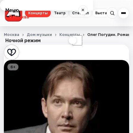
Меню
×
Концерты
Театр
Стендап
Выставки
Квест
Москва
Концерты
Москва
Дом музыки
Концерты
Олег Погудин. Романс
Ночной режим
☀
☾
Театр
Стендап
6+
Выставки
Квесты
Экскурсии
Спорт
События