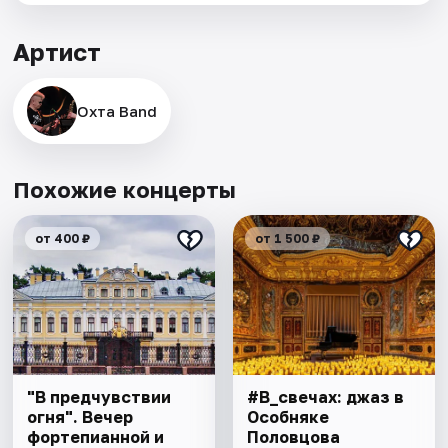
Артист
Охта Band
Похожие концерты
от 400 ₽
от 1 500 ₽
"В предчувствии
#В_свечах: джаз в
огня". Вечер
Особняке
фортепианной и
Половцова