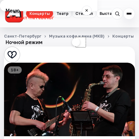
Меню
×
Концерты
Театр
Стендап
Выставки
Квест
Санкт-Петербург
Концерты
Санкт-Петербург
Музыка кофе и вина (МКВ)
Концерты
Ночной режим
☀
☾
Театр
Стендап
18+
Выставки
Квесты
Экскурсии
Спорт
События