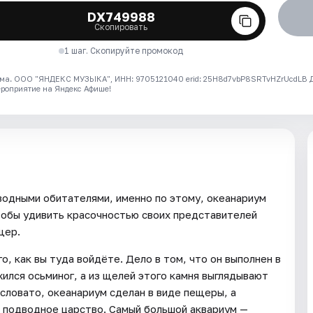
DX749988
Скопировать
1 шаг. Скопируйте промокод
ма. ООО "ЯНДЕКС МУЗЫКА", ИНН: 9705121040 erid: 25H8d7vbP8SRTvHZrUcdLB
ероприятие на Яндекс Афише!
водными обитателями, именно по этому, океанариум
чтобы удивить красочностью своих представителей
щер.
, как вы туда войдёте. Дело в том, что он выполнен в
жился осьминог, а из щелей этого камня выглядывают
словато, океанариум сделан в виде пещеры, а
в подводное царство. Самый большой аквариум —