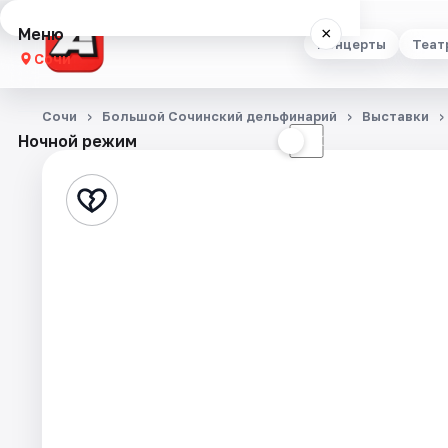
Меню
×
Концерты
Теат
Сочи
Концерты
Сочи
Большой Сочинский дельфинарий
Выставки
Ночной режим
☀
☾
Театр
Стендап
Выставки
Квесты
Экскурсии
Спорт
События