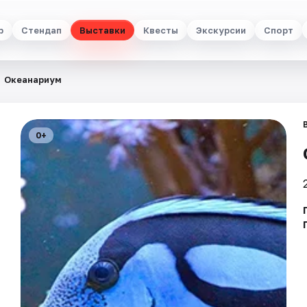
р
Стендап
Выставки
Квесты
Экскурсии
Спорт
Океанариум
0+