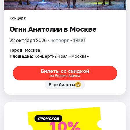
Города
Концерт
Огни Анатолии в Москве
Площадки
22 октября 2026
• четверг • 19:00
Артисты
Город:
Москва
Рейтинги
Площадка:
Концертный зал «Москва»
Билеты со скидкой
на Яндекс Афише
Еще билеты
ПРОМОКОД
10%