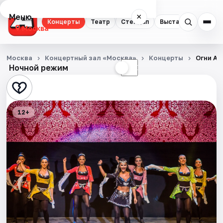
Меню
×
Концерты
Театр
Стендап
Выставки
Квест
Москва
Концерты
Москва
Концертный зал «Москва»
Концерты
Огни А
Ночной режим
☀
☾
Театр
Стендап
12+
Выставки
Квесты
Экскурсии
Спорт
События