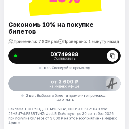
Сэкономь 10% на покупке
билетов
Применили: 7 809 раз
Проверено: 1 минуту назад
DX749988
Скопировать
1 шаг. Скопируйте промокод
от 3 600 ₽
на Яндекс Афише
2 шаг. Выберите билет и примените промокод
до оплаты
Реклама. ООО "ЯНДЕКС МУЗЫКА", ИНН: 9705121040 erid:
25H8d7vbP8SRTvHZrUcdLB
Действует до 30 сентября 2026
при покупке билетов от 3 000 ₽ на это мероприятие на Яндекс
Афише!