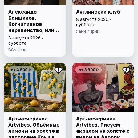
Александр
Английский клуб
Банщиков.
8 августа 2026 •
Когнитивное
суббота
неравенство, или
Яани Кирик
почему умные
8 августа 2026 •
умнеют, а глупые
суббота
глупеют
ВСмысле
от 3 800 ₽
от 3 800 ₽
Арт-вечеринка
Арт-вечеринка
Artvibes. Объёмные
Artvibes. Рисуем
лимоны на холсте в
акрилом на холсте с
ресторане Крыша
видом на Аврору