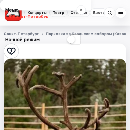
Меню
×
Концерты
Театр
Стендап
Выставки
Квест
Санкт-Петербург
Концерты
Санкт-Петербург
Парковка за Казанским собором (Казанска
Ночной режим
☀
☾
Театр
Стендап
Выставки
Квесты
Экскурсии
Спорт
События