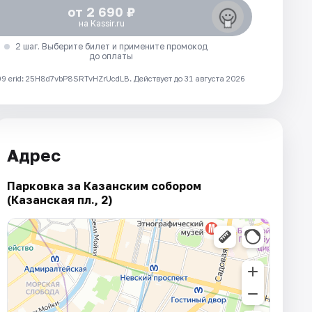
от 2 690 ₽
на Kassir.ru
2 шаг. Выберите билет и примените промокод
до оплаты
 erid: 25H8d7vbP8SRTvHZrUcdLB.
Действует до 31 августа 2026
Адрес
Парковка за Казанским собором
(Казанская пл., 2)