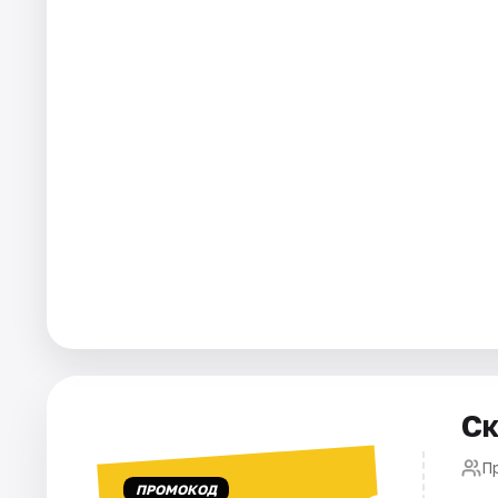
Города
Площадки
Артисты
Рейтинги
Ск
П
ПРОМОКОД