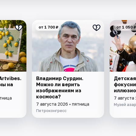
от 1 700 ₽
от 1 050 ₽
rtvibes.
Владимир Сурдин.
Детская
ны на
Можно ли верить
фокусни
изображениям из
иллюзио
космоса?
ятница
7 августа 
7 августа 2026 • пятница
Музей азар
Петроконгресс