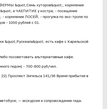
 ФЕРМЫ &quot;Семь хуторов&quot;, кормление
&quot; и ЧАЕПИТИЕ у костра; - посещение
- кормление ЛОСЕЙ; - прогулка по эко-тропе по
в - 1000 рублей с 01.
ке &quot;Рускеала&quot; есть кафе с Карельской
либо посоветовать альтернативные кафе.
ного гидом) - 700-800 руб/чел.
 22) Проспект Энгельса 141/36 Время прибытия в
автобусе; — экскурсия и сопровождение гида.