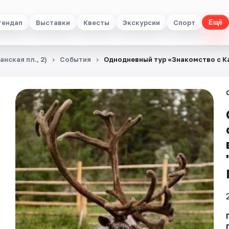
тендап
Выставки
Квесты
Экскурсии
Спорт
Ещё
нская пл., 2)
События
Однодневный тур «Знакомство с Ка