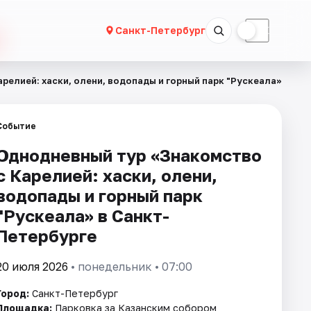
☀
☾
Санкт-Петербург
релией: хаски, олени, водопады и горный парк "Рускеала»
Событие
Однодневный тур «Знакомство
с Карелией: хаски, олени,
водопады и горный парк
"Рускеала» в Санкт-
Петербурге
20 июля 2026
• понедельник • 07:00
Город:
Санкт-Петербург
Площадка:
Парковка за Казанским собором