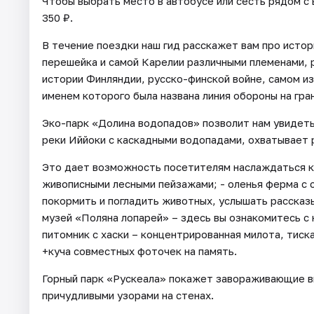
Чтобы выбрать место в автобусе или сесть рядом с
350 ₽.
В течение поездки наш гид расскажет вам про исто
перешейка и самой Карелии различными племенами, 
истории Финляндии, русско-финской войне, самом и
именем которого была названа линия обороны на гра
Эко-парк «Долина водопадов» позволит нам увидеть
реки Иййоки с каскадными водопадами, охватывает
Это дает возможность посетителям наслаждаться к
живописными лесными пейзажами; - оленья ферма с 
покормить и погладить животных, услышать рассказ
музей «Поляна лопарей» – здесь вы ознакомитесь с
питомник с хаски – концентрированная милота, тис
+куча совместных фоточек на память.
Горный парк «Рускеала» покажет завораживающие в
причудливыми узорами на стенах.