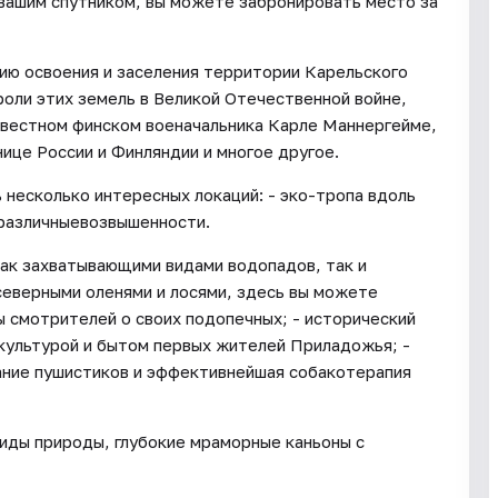
 вашим спутником, вы можете забронировать место за
рию освоения и заселения территории Карельского
роли этих земель в Великой Отечественной войне,
звестном финском военачальника Карле Маннергейме,
нице России и Финляндии и многое другое.
 несколько интересных локаций: - эко-тропа вдоль
 различныевозвышенности.
ак захватывающими видами водопадов, так и
северными оленями и лосями, здесь вы можете
ы смотрителей о своих подопечных; - исторический
 культурой и бытом первых жителей Приладожья; -
кание пушистиков и эффективнейшая собакотерапия
иды природы, глубокие мраморные каньоны с