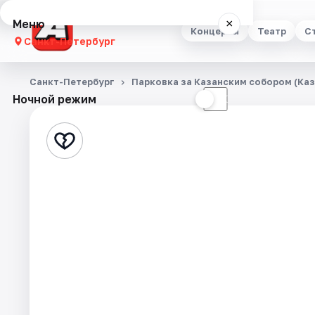
Меню
×
Концерты
Театр
С
Санкт-Петербург
Концерты
Санкт-Петербург
Парковка за Казанским собором (Каза
Ночной режим
☀
☾
Театр
Стендап
Выставки
Квесты
Экскурсии
Спорт
События