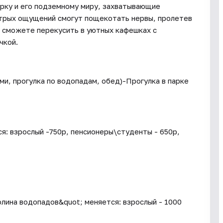
рку и его подземному миру, захватывающие
стрых ощущений смогут пощекотать нервы, пролетев
е сможете перекусить в уютных кафешках с
чкой.
ми, прогулка по водопадам, обед)-Прогулка в парке
я: взрослый -750р, пенсионеры\студенты - 650р,
олина водопадов&quot; меняется: взрослый - 1000