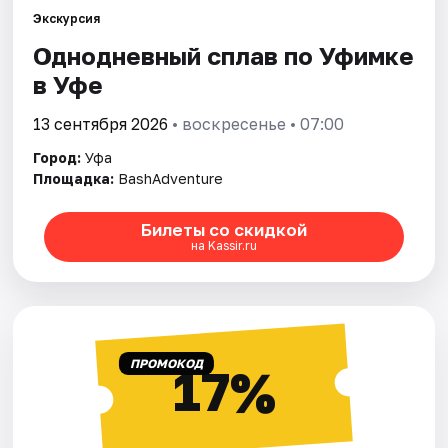
Города
Экскурсия
Однодневный сплав по Уфимке
Площадки
в Уфе
Артисты
13 сентября 2026
• воскресенье • 07:00
Рейтинги
Город:
Уфа
Площадка:
BashAdventure
Билеты со скидкой
на Kassir.ru
ПРОМОКОД
17%