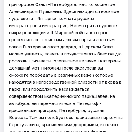
пригородов Санкт-Петербурга, место, воспетое
Александром Пушкиным. Здесь находится восьмое
чудо света - Янтарная комната русских
императоров и императриц. Несмотря на суровые
вихри революции и II Мировой войны, которые
пронеслись по тенистым аллеям парка и золотым
залам Екатерининского дворца, в Царском Селе
можно увидеть, понять и почувствовать блестящую
роскошь Елизаветы, элегантное величие Екатерины,
домашний уют Николая.После экскурсии вы
сможете пообедать в различных кафе (которые
находятся в непосредственной близости от входа в
парк), или продолжить наслаждаться
совершенством Екатерининского паркаДалее, на
автобусе, вы переместитесь в Петергоф -
красивейший пригород Петербурга, русский
Версаль. Там вы полюбуетесь прекрасным парком на
берегу залива, красивейшими дворцами и, конечно
же, знаменитыми на весь мир петергофскими