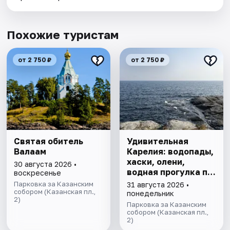
Похожие туристам
от 2 750 ₽
от 2 750 ₽
Святая обитель
Удивительная
Валаам
Карелия: водопады,
хаски, олени,
30 августа 2026 •
водная прогулка по
воскресенье
Ладожским шхерам
Парковка за Казанским
31 августа 2026 •
собором (Казанская пл.,
на ладье,
понедельник
2)
посещение рыбной
Парковка за Казанским
фермы.
собором (Казанская пл.,
2)