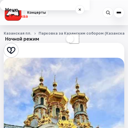
Меню
×
Концерты
Москва
Концерты
Казанская пл.
Парковка за Казанским собором (Казанская п
Ночной режим
☀
☾
Города
Площадки
Артисты
Рейтинги