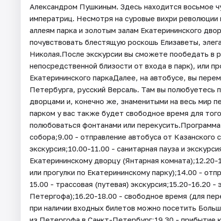
Александром Пушкиным. Здесь находится восьмое чу
императриц. Несмотря на суровые вихри революции 
аллеям парка и золотым залам Екатерининского двор
почувствовать блестящую роскошь Елизаветы, элег
Николая.После экскурсии вы сможете пообедать в р
непосредственной близости от входа в парк), или 
Екатерининского паркаДалее, на автобусе, вы пере
Петербурга, русский Версаль. Там вы полюбуетесь 
дворцами и, конечно же, знаменитыми на весь мир 
парком у вас также будет свободное время для того
полюбоваться фонтанами или перекусить.Программа и
собора;9.00 - отправление автобуса от Казанского с
экскурсия;10.00-11.00 - санитарная пауза и экскурси
Екатерининскому дворцу (Янтарная комната);12.20-1
или прогулки по Екатерининскому парку);14.00 - отп
15.00 - трассовая (путевая) экскурсия;15.20-16.20 
Петергофа);16.20-18.00 - свободное время (для пер
при наличии входных билетов можно посетить Больш
из Петергофа в Санкт-Петербург;19.30 - прибытие 