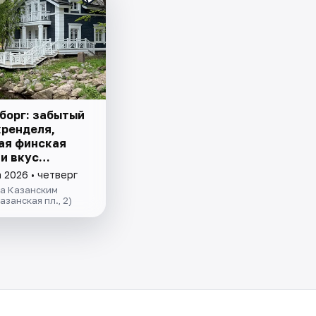
ыборг: забытый
кренделя,
ая финская
и вкус
его живого
 2026 • четверг
за Казанским
азанская пл., 2)