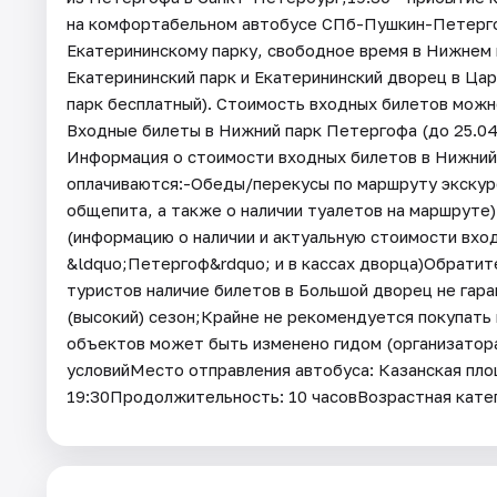
на комфортабельном автобусе СПб-Пушкин-Петергоф
Екатерининскому парку, свободное время в Нижнем 
Екатерининский парк и Екатерининский дворец в Царс
парк бесплатный). Стоимость входных билетов можн
Входные билеты в Нижний парк Петергофа (до 25.04
Информация о стоимости входных билетов в Нижний 
оплачиваются:-Обеды/перекусы по маршруту экскур
общепита, а также о наличии туалетов на маршрут
(информацию о наличии и актуальную стоимости вхо
&ldquo;Петергоф&rdquo; и в кассах дворца)Обратите
туристов наличие билетов в Большой дворец не гара
(высокий) сезон;Крайне не рекомендуется покупать
объектов может быть изменено гидом (организатора
условийМесто отправления автобуса: Казанская пло
19:30Продолжительность: 10 часовВозрастная кате