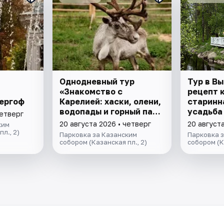
Однодневный тур
Тур в В
«Знакомство с
рецепт 
ергоф
Карелией: хаски, олени,
старинн
водопады и горный парк
усадьба 
четверг
"Рускеала»
настоящ
20 августа 2026 • четверг
20 августа
ким
пива
л., 2)
Парковка за Казанским
Парковка 
собором (Казанская пл., 2)
собором (К