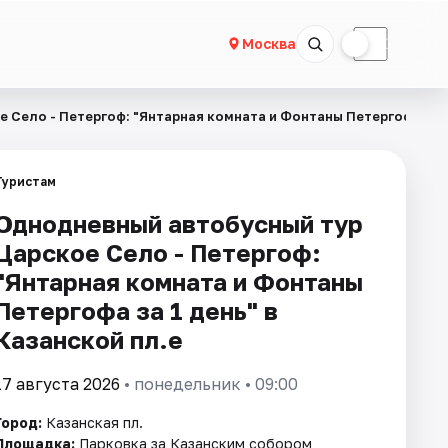
☀
☾
Москва
 Село - Петергоф: "Янтарная комната и Фонтаны Петергофа за 1
Туристам
Однодневный автобусный тур
Царское Село - Петергоф:
"Янтарная комната и Фонтаны
Петергофа за 1 день" в
Казанской пл.е
17 августа 2026
• понедельник • 09:00
Город:
Казанская пл.
Площадка:
Парковка за Казанским собором