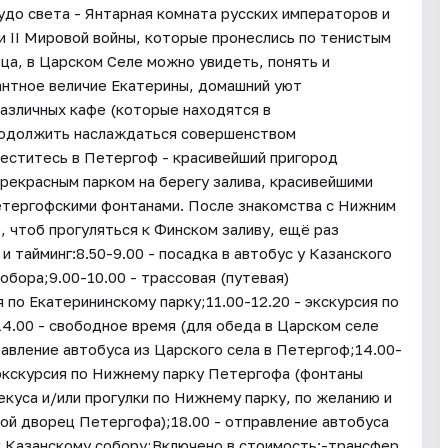
до света - Янтарная комната русских императоров и
и II Мировой войны, которые пронеслись по тенистым
ца, в Царском Селе можно увидеть, понять и
антное величие Екатерины, домашний уют
азличных кафе (которые находятся в
продолжить наслаждаться совершенством
меститесь в Петергоф - красивейший пригород
прекрасным парком на берегу залива, красивейшими
петергофскими фонтанами. После знакомства с Нижним
, чтоб прогуляться к Финском заливу, ещё раз
 тайминг:8.50-9.00 - посадка в автобус у Казанского
обора;9.00-10.00 - трассовая (путевая)
я по Екатерининскому парку;11.00-12.20 - экскурсия по
4.00 - свободное время (для обеда в Царском селе
равление автобуса из Царского села в Петергоф;14.00-
- экскурсия по Нижнему парку Петергофа (фонтаны
екуса и/или прогулки по Нижнему парку, по желанию и
ой дворец Петергофа);18.00 - отправление автобуса
к Казанскому собору;Включено в стоимость:-трансфер