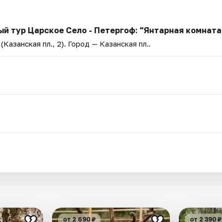
й тур Царское Село - Петергоф: "Янтарная комната
Казанская пл., 2)
. Город — Казанская пл..
.
от 2 690 ₽
от 2 390 ₽