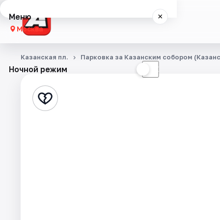
Меню
×
Москва
Концерты
Казанская пл.
Парковка за Казанским собором (Казанск
Ночной режим
☀
☾
Города
Площадки
Артисты
Рейтинги