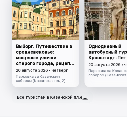
Выборг. Путешествие в
Однодневный
средневековье:
автобусный тур
мощеные улочки
Кронштадт-Пет
старого города, рецепт
20 августа 2026 • 
Выборгского кренделя и
20 августа 2026 • четверг
Парковка за Казанс
легенды парка Монрепо.
собором (Казанская п
Парковка за Казанским
собором (Казанская пл., 2)
→
Все туристам в Казанской пл.е