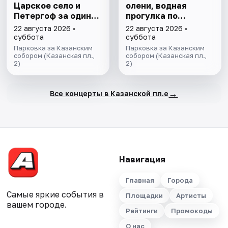
Царское село и
олени, водная
Петергоф за один
прогулка по
день
Ладожским шхерам
22 августа 2026 •
22 августа 2026 •
на катере,
суббота
суббота
знакомство с
Парковка за Казанским
Парковка за Казанским
собором (Казанская пл.,
лютеранской
собором (Казанская пл.,
2)
2)
кирхой.
→
Все концерты в Казанской пл.е
Навигация
Главная
Города
Самые яркие события в
Площадки
Артисты
вашем городе.
Рейтинги
Промокоды
О нас