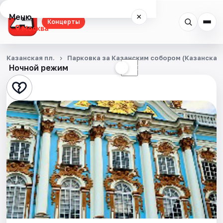
Меню
×
Концерты
Москва
Концерты
Казанская пл.
Парковка за Казанским собором (Казанская п
Ночной режим
☀
☾
Города
Площадки
Артисты
Рейтинги