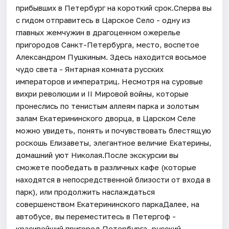
прибывших в Петербург на короткий срок.Сперва вы
с гидом отправитесь в Царское Село - одну из
главных жемчужин в драгоценном ожерелье
пригородов Санкт-Петербурга, место, воспетое
Александром Пушкиным. Здесь находится восьмое
чудо света - Янтарная комната русских
императоров и императриц. Несмотря на суровые
вихри революции и II Мировой войны, которые
пронеслись по тенистым аллеям парка и золотым
залам Екатерининского дворца, в Царском Селе
можно увидеть, понять и почувствовать блестящую
роскошь Елизаветы, элегантное величие Екатерины,
домашний уют Николая.После экскурсии вы
сможете пообедать в различных кафе (которые
находятся в непосредственной близости от входа в
парк), или продолжить наслаждаться
совершенством Екатерининского паркаДалее, на
автобусе, вы переместитесь в Петергоф -
красивейший пригород Петербурга, русский