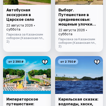
Автобусная
Выборг.
экскурсия в
Путешествие в
Царское село
средневековье:
мощеные улочки
22 августа 2026 •
старого города,
суббота
22 августа 2026 •
рецепт
суббота
Парковка за Казанским
собором (Казанская пл.,
Выборгского
Парковка за Казанским
2)
кренделя и легенды
собором (Казанская пл.,
2)
парка Монрепо.
от 2 390 ₽
от 2 750 ₽
Императорское
Карельская сказка:
путешествие:
водопады, хаски,