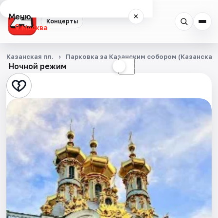
Меню
×
Концерты
Москва
Концерты
Казанская пл.
Парковка за Казанским собором (Казанская п
Ночной режим
☀
☾
Города
Площадки
Артисты
Рейтинги