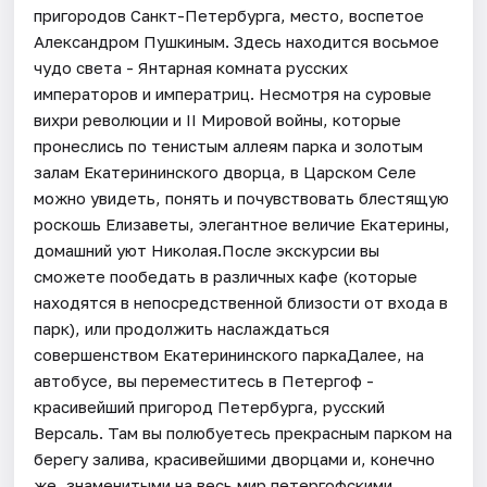
пригородов Санкт-Петербурга, место, воспетое
Александром Пушкиным. Здесь находится восьмое
чудо света - Янтарная комната русских
императоров и императриц. Несмотря на суровые
вихри революции и II Мировой войны, которые
пронеслись по тенистым аллеям парка и золотым
залам Екатерининского дворца, в Царском Селе
можно увидеть, понять и почувствовать блестящую
роскошь Елизаветы, элегантное величие Екатерины,
домашний уют Николая.После экскурсии вы
сможете пообедать в различных кафе (которые
находятся в непосредственной близости от входа в
парк), или продолжить наслаждаться
совершенством Екатерининского паркаДалее, на
автобусе, вы переместитесь в Петергоф -
красивейший пригород Петербурга, русский
Версаль. Там вы полюбуетесь прекрасным парком на
берегу залива, красивейшими дворцами и, конечно
же, знаменитыми на весь мир петергофскими