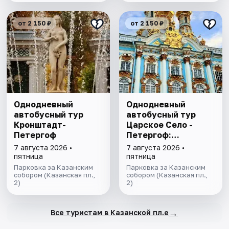
от 2 150 ₽
от 2 150 ₽
Однодневный
Однодневный
автобусный тур
автобусный тур
Кронштадт-
Царское Село -
Петергоф
Петергоф:
"Янтарная комната
7 августа 2026 •
7 августа 2026 •
и Фонтаны
пятница
пятница
Петергофа за 1
Парковка за Казанским
Парковка за Казанским
собором (Казанская пл.,
день"
собором (Казанская пл.,
2)
2)
→
Все туристам в Казанской пл.е