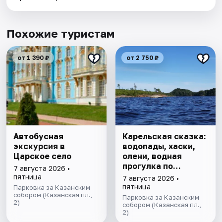
Похожие туристам
от 1 390 ₽
от 2 750 ₽
Автобусная
Карельская сказка:
экскурсия в
водопады, хаски,
Царское село
олени, водная
прогулка по
7 августа 2026 •
Ладожским шхерам
пятница
7 августа 2026 •
на катере,
пятница
Парковка за Казанским
собором (Казанская пл.,
знакомство с
Парковка за Казанским
2)
лютеранской
собором (Казанская пл.,
2)
кирхой.