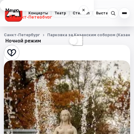
Меню
×
Концерты
Театр
Стендап
Выставки
Квест
Санкт-Петербург
Концерты
Санкт-Петербург
Парковка за Казанским собором (Казанска
Ночной режим
☀
☾
Театр
Стендап
Выставки
Квесты
Экскурсии
Спорт
События