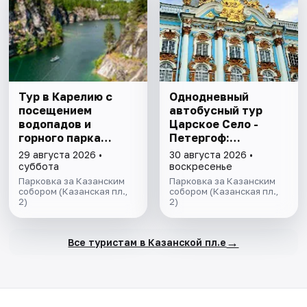
Тур в Карелию с
Однодневный
посещением
автобусный тур
водопадов и
Царское Село -
горного парка
Петергоф:
«Рускеала»
"Янтарная комната
29 августа 2026 •
30 августа 2026 •
и Фонтаны
суббота
воскресенье
Петергофа за 1
Парковка за Казанским
Парковка за Казанским
собором (Казанская пл.,
день"
собором (Казанская пл.,
2)
2)
→
Все туристам в Казанской пл.е