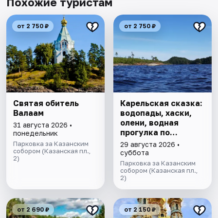
Похожие туристам
от 2 750 ₽
от 2 750 ₽
Святая обитель
Карельская сказка:
Валаам
водопады, хаски,
олени, водная
31 августа 2026 •
прогулка по
понедельник
Ладожским шхерам
Парковка за Казанским
29 августа 2026 •
собором (Казанская пл.,
на катере,
суббота
2)
знакомство с
Парковка за Казанским
лютеранской
собором (Казанская пл.,
2)
кирхой.
от 2 690 ₽
от 2 150 ₽