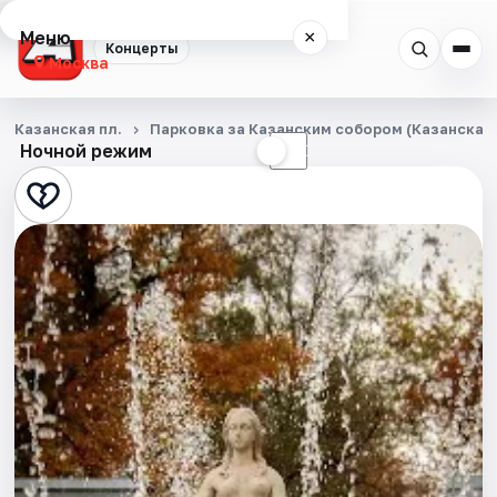
Меню
×
Концерты
Москва
Концерты
Казанская пл.
Парковка за Казанским собором (Казанская п
Ночной режим
☀
☾
Города
Площадки
Артисты
Рейтинги