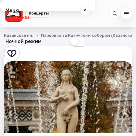
Меню
×
Концерты
Москва
Концерты
Казанская пл.
Парковка за Казанским собором (Казанская п
Ночной режим
☀
☾
Города
Площадки
Артисты
Рейтинги