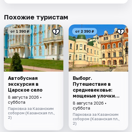
Похожие туристам
от 1 390 ₽
от 2 390 ₽
Автобусная
Выборг.
экскурсия в
Путешествие в
Царское село
средневековье:
мощеные улочки
8 августа 2026 •
старого города,
суббота
8 августа 2026 •
рецепт
суббота
Парковка за Казанским
собором (Казанская пл.,
Выборгского
Парковка за Казанским
2)
кренделя и легенды
собором (Казанская пл.,
2)
парка Монрепо.