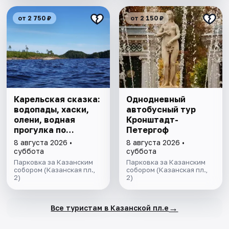
от 2 750 ₽
от 2 150 ₽
Карельская сказка:
Однодневный
водопады, хаски,
автобусный тур
олени, водная
Кронштадт-
прогулка по
Петергоф
Ладожским шхерам
8 августа 2026 •
8 августа 2026 •
на катере,
суббота
суббота
знакомство с
Парковка за Казанским
Парковка за Казанским
лютеранской
собором (Казанская пл.,
собором (Казанская пл.,
2)
2)
кирхой.
→
Все туристам в Казанской пл.е