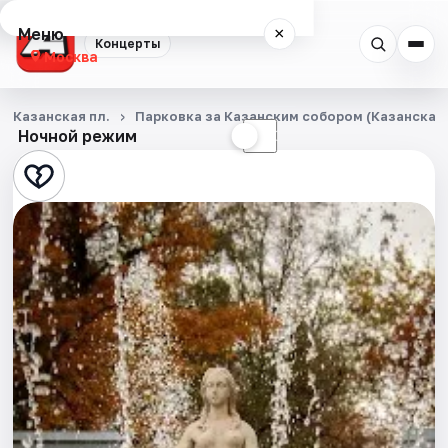
Меню
×
Концерты
Москва
Концерты
Казанская пл.
Парковка за Казанским собором (Казанская п
Ночной режим
☀
☾
Города
Площадки
Артисты
Рейтинги