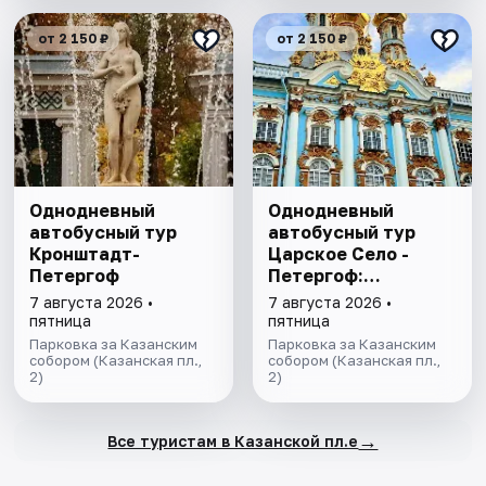
от 2 150 ₽
от 2 150 ₽
Однодневный
Однодневный
автобусный тур
автобусный тур
Кронштадт-
Царское Село -
Петергоф
Петергоф:
"Янтарная комната
7 августа 2026 •
7 августа 2026 •
и Фонтаны
пятница
пятница
Петергофа за 1
Парковка за Казанским
Парковка за Казанским
собором (Казанская пл.,
день"
собором (Казанская пл.,
2)
2)
→
Все туристам в Казанской пл.е