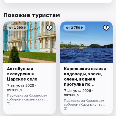
Похожие туристам
от 1 390 ₽
от 2 750 ₽
Автобусная
Карельская сказка:
экскурсия в
водопады, хаски,
Царское село
олени, водная
прогулка по
7 августа 2026 •
Ладожским шхерам
пятница
7 августа 2026 •
на катере,
пятница
Парковка за Казанским
собором (Казанская пл.,
знакомство с
Парковка за Казанским
2)
лютеранской
собором (Казанская пл.,
2)
кирхой.