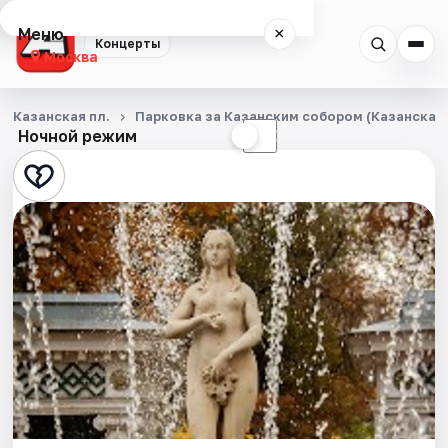
Меню
×
Концерты
Москва
Концерты
Казанская пл.
Парковка за Казанским собором (Казанская п
Ночной режим
☀
☾
Города
Площадки
Артисты
Рейтинги