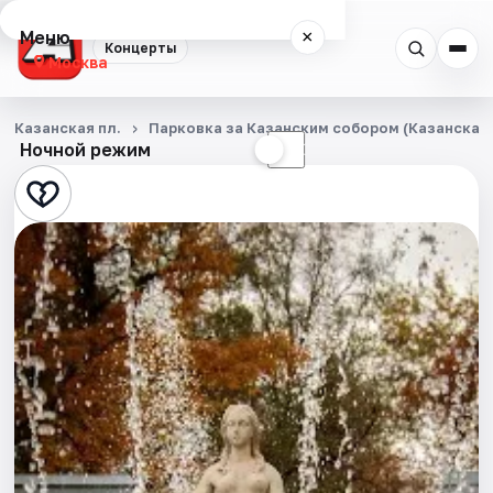
Меню
×
Концерты
Москва
Концерты
Казанская пл.
Парковка за Казанским собором (Казанская п
Ночной режим
☀
☾
Города
Площадки
Артисты
Рейтинги