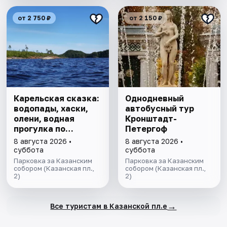
от 2 750 ₽
от 2 150 ₽
Карельская сказка:
Однодневный
водопады, хаски,
автобусный тур
олени, водная
Кронштадт-
прогулка по
Петергоф
Ладожским шхерам
8 августа 2026 •
8 августа 2026 •
на катере,
суббота
суббота
знакомство с
Парковка за Казанским
Парковка за Казанским
лютеранской
собором (Казанская пл.,
собором (Казанская пл.,
2)
2)
кирхой.
→
Все туристам в Казанской пл.е