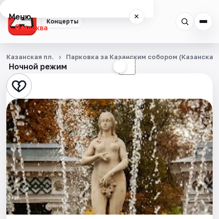
Меню
×
Концерты
Москва
Концерты
Казанская пл.
Парковка за Казанским собором (Казанская п
Ночной режим
☀
☾
Города
Площадки
Артисты
Рейтинги