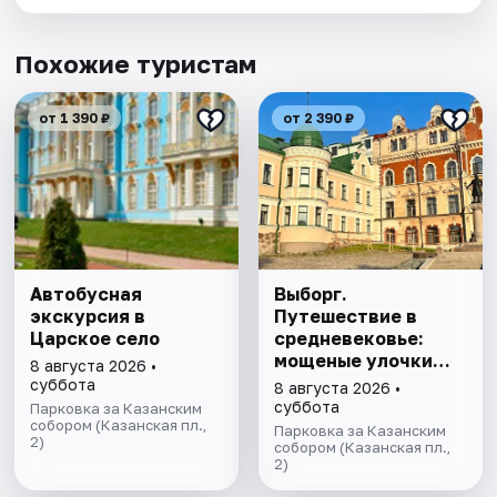
Похожие туристам
от 1 390 ₽
от 2 390 ₽
Автобусная
Выборг.
экскурсия в
Путешествие в
Царское село
средневековье:
мощеные улочки
8 августа 2026 •
старого города,
суббота
8 августа 2026 •
рецепт
суббота
Парковка за Казанским
собором (Казанская пл.,
Выборгского
Парковка за Казанским
2)
кренделя и легенды
собором (Казанская пл.,
2)
парка Монрепо.