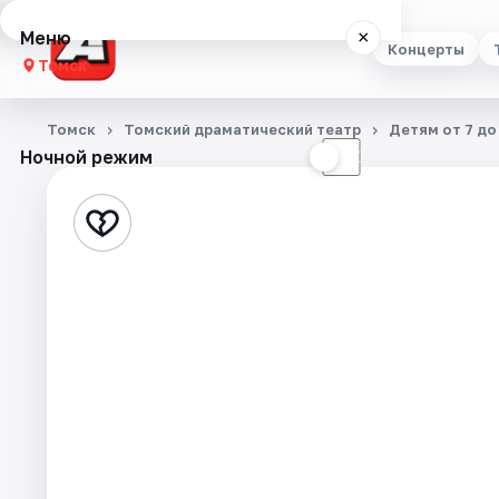
Меню
×
Концерты
Томск
Концерты
Томск
Томский драматический театр
Детям от 7 до
Ночной режим
☀
☾
Театр
Стендап
Выставки
Квесты
Экскурсии
События