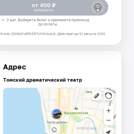
от 400 ₽
на Kassir.ru
2 шаг. Выберите билет и примените промокод
до оплаты
 erid: 25H8d7vbP8SRTvHZrUcdLB.
Действует до 31 августа 2026
Адрес
Томский драматический театр