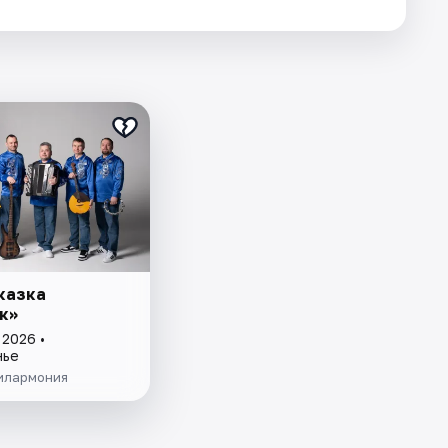
казка
к»
 2026 •
нье
илармония