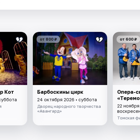
.
от 800 ₽
от 600 ₽
р Кот
Барбоскины цирк
Опера-с
«Теремо
 суббота
24 октября 2026 • суббота
22 ноября
я
Дворец народного творчества
«Авангард»
воскресе
Томская ф