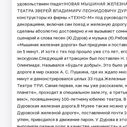
удовольствием гладят!НОВАЯ МЫШИНАЯ ЖЕЛЕЗ
ТЕАТРА ЗВЕРЕЙ ВЛАДИМИРУ ЛЕОНИДОВИЧУ ДУРОВУ.
конструкторы из фирмы «ТЕХНО-М» под руководств
декорациями, включая сам поезд и железную дорогу
сделаны абсолютно достоверно и не вызывают сомне
сценарий и слова песен (Ю.Дуров) и музыка (Ю.Ряб
«Мышиная железная дорога» был придуман и поста
он 5 минут. И хотя с тех пор прошло уже сто лет, е
экскурсии.Следующий аттракцион был поставлен Н. Ю
Олимпиаде. Назывался «Будьте добры!». Это было 
дороге в мир сказок А. С. Пушкина, где их ждало м
минут и демонстрировался целых 33 года.Железные 
Театре ТРИ. Самая первая, как мы уже рассказали,
планете», проходит в специальном зале.Ну, а треть
век!», посвященному 100-летнему юбилею театра. В
Дуровская железная дорога.В Музее также можно у
Дуровской железной дороге», поставленной почти 1
углем, приводился в движение паром. У Дурова в эт
выполняли разные роли: в качестве «машиниста» и «