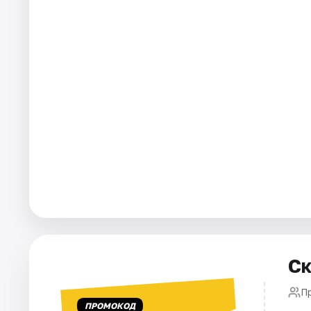
Города
Площадки
Артисты
Рейтинги
Ск
П
ПРОМОКОД