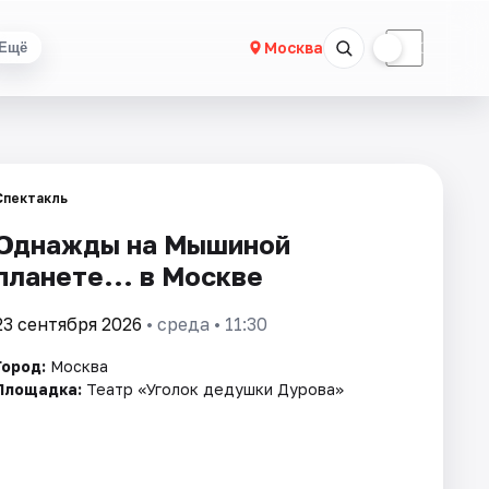
☀
☾
Москва
Ещё
Спектакль
Однажды на Мышиной
планете... в Москве
23 сентября 2026
• среда • 11:30
Город:
Москва
Площадка:
Театр «Уголок дедушки Дурова»