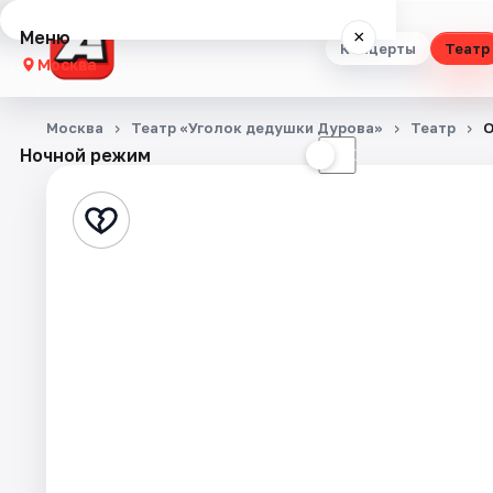
Меню
×
Концерты
Театр
Москва
Концерты
Москва
Театр «Уголок дедушки Дурова»
Театр
О
Ночной режим
☀
☾
Театр
Стендап
Выставки
Квесты
Экскурсии
Спорт
События