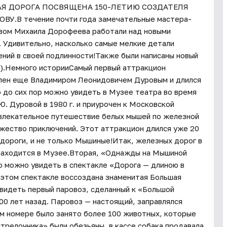
НАЯ ДОРОГА ПОСВЯЩЕНА 150-ЛЕТИЮ СОЗДАТЕЛЯ
В течение почти года замечательные мастера-
ом Михаила Дорофеева работали над новыми
. Удивительно, насколько самые мелкие детали
ний в своей подлинности!Также были написаны новый
ов).Немного историиСамый первый аттракцион
влен еще Владимиром Леонидовичем Дуровым и длился
го до сих пор можно увидеть в Музее театра во время
. Дуровой в 1980 г. и приурочен к Московской
увлекательное путешествие белых мышей по железной
ножество приключений. Этот аттракцион длился уже 20
дороги, и не только Мышиные!Итак, железных дорог в
 находится в Музее.Вторая, «Однажды на Мышиной
ю можно увидеть в спектакле «Дорога — длиною в
 этом спектакле воссоздана знаменитая Большая
видеть первый паровоз, сделанный к «Большой
00 лет назад. Паровоз — настоящий, заправлялся
ом номере было занято более 100 животных, которые
стрелочника» были обезьяны, в кассе собака продавала