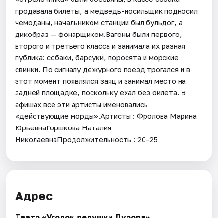
продавала билеты, а медведь-носильщик подносил
чемоданы, начальником станции был бульдог, а
дикобраз — фонарщиком.Вагоны были первого,
второго и третьего класса и занимала их разная
публика: собаки, барсуки, поросята и морские
свинки. По сигналу дежурного поезд трогался и в
этот момент появлялся заяц и занимал место на
задней площадке, поскольку ехал без билета. В
афишах все эти артисты именовались
«действующие морды».Артисты : Фролова Марина
ЮрьевнаГоршкова Наталия
НиколаевнаПродолжительность : 20-25
Адрес
Театр «Уголок дедушки Дурова»