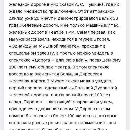
железной дороге в мир сказок А. С. Пушкина, где их
ждало множество приключений. Этот аттракцион
длился уже 20 минут и демонстрировался целых 33
года.Железные дороги, и не только Мышиные!Итак,
железных дорог в Театре ТРИ. Самая первая, как
мы уже рассказали, находится в Музее.Вторая,
«Однажды на Мышиной планете», проходит в
специальном зале.Ну, а третью можно увидеть в
спектакле «Дорога — длиною в век!», посвященному
100-летнему юбилею театра. В этом спектакле
воссоздана знаменитая Большая Дуровская
железная дорога.В Музее также можно увидеть
первый паровоз, сделанный к «Большой Дуровской
железной дороге», поставленной почти 100 лет
назад. Паровоз — настоящий, заправлялся углем,
приводился в движение паром. У Дурова в этом
номере было занято более 100 животных, которые
выполняли разные роли: в качестве «машиниста» и
«стрелочника» были обезьяны, в кассе собака