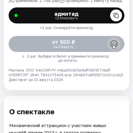
Применили: 2 758 раз
Проверено: 1 минуту назад
адмитад
Скопировать
1 шаг. Скопируйте промокод
от 500 ₽
на Kassir.ru
2 шаг. Выберите билет и примените промокод
до оплаты
Реклама. ООО "КАССИР.РУ-НАЦИОНАЛЬНЫЙ БИЛЕТНЫЙ
ОПЕРАТОР", ИНН: 7841075409 erid: 25H8d7vbP8SRTvHZrUcdLB.
Действует до 31 августа 2026
О спектакле
Механический аттракцион с участием живых
мышейВ апреле 2013 г. в театре появилась