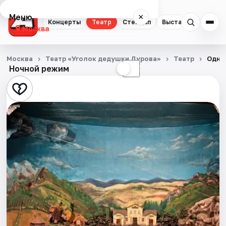
Меню
×
Концерты
Театр
Стендап
Выставки
Квест
Москва
Концерты
Москва
Театр «Уголок дедушки Дурова»
Театр
Одна
Ночной режим
☀
☾
Театр
Стендап
Выставки
Квесты
Экскурсии
Спорт
События