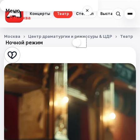
Меню
×
Концерты
Театр
Стендап
Выставки
Квест
Москва
Концерты
Москва
Центр драматургии и режиссуры & ЦДР
Театр
Ночной режим
☀
☾
Театр
Стендап
Выставки
Квесты
Экскурсии
Спорт
События