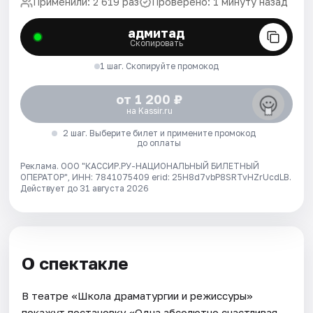
Применили: 2 619 раз
Проверено: 1 минуту назад
адмитад
Скопировать
1 шаг. Скопируйте промокод
от 1 200 ₽
на Kassir.ru
2 шаг. Выберите билет и примените промокод
до оплаты
Реклама. ООО "КАССИР.РУ-НАЦИОНАЛЬНЫЙ БИЛЕТНЫЙ
ОПЕРАТОР", ИНН: 7841075409 erid: 25H8d7vbP8SRTvHZrUcdLB.
Действует до 31 августа 2026
О спектакле
В театре «Школа драматургии и режиссуры»
покажут постановку «Одна абсолютно счастливая