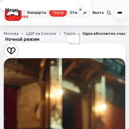
Меню
×
Концерты
Театр
Стендап
Выставки
Квест
Москва
Концерты
Москва
ЦДР на Соколе
Театр
Одна абсолютно счаст
Ночной режим
☀
☾
Театр
Стендап
Выставки
Квесты
Экскурсии
Спорт
События