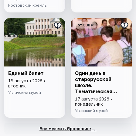
Ростовский кремль
от 300 ₽
Единый билет
Один день в
старорусской
18 августа 2026 •
школе.
вторник
Тематическая
Угличский музей
программа
17 августа 2026 •
понедельник
Угличский музей
→
Все музеи в Ярославле