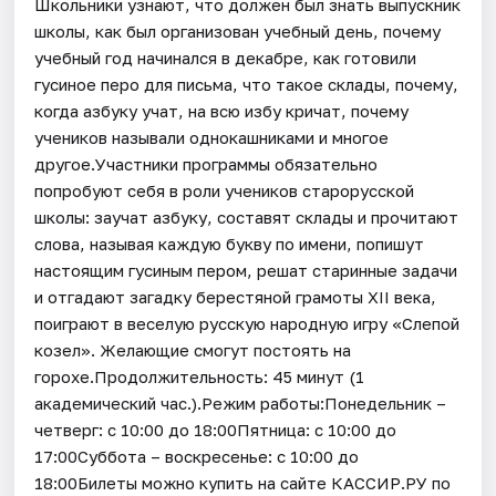
Школьники узнают, что должен был знать выпускник
школы, как был организован учебный день, почему
учебный год начинался в декабре, как готовили
гусиное перо для письма, что такое склады, почему,
когда азбуку учат, на всю избу кричат, почему
учеников называли однокашниками и многое
другое.Участники программы обязательно
попробуют себя в роли учеников старорусской
школы: заучат азбуку, составят склады и прочитают
слова, называя каждую букву по имени, попишут
настоящим гусиным пером, решат старинные задачи
и отгадают загадку берестяной грамоты XII века,
поиграют в веселую русскую народную игру «Слепой
козел». Желающие смогут постоять на
горохе.Продолжительность: 45 минут (1
академический час.).Режим работы:Понедельник –
четверг: с 10:00 до 18:00Пятница: с 10:00 до
17:00Суббота – воскресенье: с 10:00 до
18:00Билеты можно купить на сайте КАССИР.РУ по