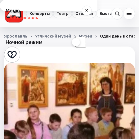
Меню
×
Концерты
Театр
Стендап
Выставки
Квест
Ярославль
Концерты
Ярославль
Угличский музей
Музеи
Один день в стар
Ночной режим
☀
☾
Театр
Стендап
Выставки
Квесты
Экскурсии
События