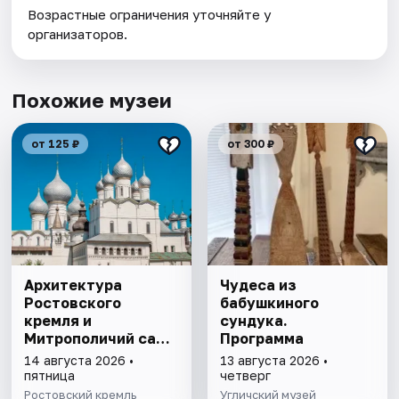
Возрастные ограничения уточняйте у
организаторов.
Похожие музеи
от 125 ₽
от 300 ₽
Архитектура
Чудеса из
Ростовского
бабушкиного
кремля и
сундука.
Митрополичий сад,
Программа
выставка
14 августа 2026 •
13 августа 2026 •
"Митрополичье
пятница
четверг
варенье"
Ростовский кремль
Угличский музей