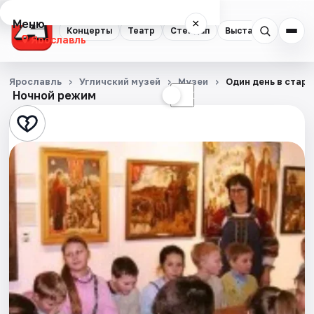
Меню
×
Концерты
Театр
Стендап
Выставки
Квест
Ярославль
Концерты
Ярославль
Угличский музей
Музеи
Один день в стар
Ночной режим
☀
☾
Театр
Стендап
Выставки
Квесты
Экскурсии
События