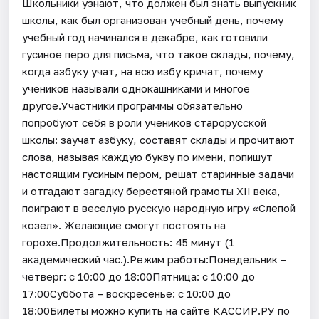
Школьники узнают, что должен был знать выпускник
школы, как был организован учебный день, почему
учебный год начинался в декабре, как готовили
гусиное перо для письма, что такое склады, почему,
когда азбуку учат, на всю избу кричат, почему
учеников называли однокашниками и многое
другое.Участники программы обязательно
попробуют себя в роли учеников старорусской
школы: заучат азбуку, составят склады и прочитают
слова, называя каждую букву по имени, попишут
настоящим гусиным пером, решат старинные задачи
и отгадают загадку берестяной грамоты XII века,
поиграют в веселую русскую народную игру «Слепой
козел». Желающие смогут постоять на
горохе.Продолжительность: 45 минут (1
академический час.).Режим работы:Понедельник –
четверг: с 10:00 до 18:00Пятница: с 10:00 до
17:00Суббота – воскресенье: с 10:00 до
18:00Билеты можно купить на сайте КАССИР.РУ по