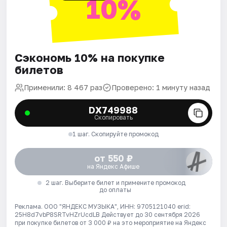
10%
Сэкономь 10% на покупке
билетов
Применили: 8 467 раз
Проверено: 1 минуту назад
DX749988
Скопировать
1 шаг. Скопируйте промокод
от 550 ₽
на Яндекс Афише
2 шаг. Выберите билет и примените промокод
до оплаты
Реклама. ООО "ЯНДЕКС МУЗЫКА", ИНН: 9705121040 erid:
25H8d7vbP8SRTvHZrUcdLB
Действует до 30 сентября 2026
при покупке билетов от 3 000 ₽ на это мероприятие на Яндекс