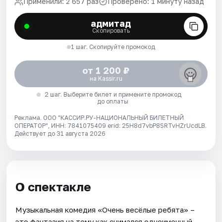
Применили: 2 657 раз
Проверено: 1 минуту назад
адмитад
Скопировать
1 шаг. Скопируйте промокод
от 1 200 ₽
на Kassir.ru
2 шаг. Выберите билет и примените промокод
до оплаты
Реклама. ООО "КАССИР.РУ-НАЦИОНАЛЬНЫЙ БИЛЕТНЫЙ
ОПЕРАТОР", ИНН: 7841075409 erid: 25H8d7vbP8SRTvHZrUcdLB.
Действует до 31 августа 2026
О спектакле
Музыкальная комедия «Очень весёлые ребята» –
это фантазия на тему как снимался одноименный