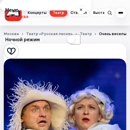
Меню
×
Концерты
Театр
Стендап
Выставки
Квест
Москва
Концерты
Москва
Театр «Русская песня»
Театр
Очень веселые
Ночной режим
☀
☾
Театр
Стендап
Выставки
Квесты
Экскурсии
Спорт
События