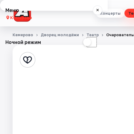
Меню
×
Концерты
Те
Кемерово
Концерты
Кемерово
Дворец молодёжи
Театр
Очарователь
Ночной режим
☀
☾
Театр
Стендап
Выставки
Квесты
Экскурсии
События