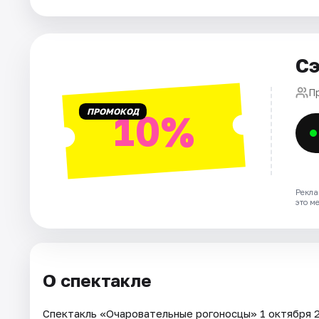
Города
Площадки
Сэ
Артисты
П
Рейтинги
ПРОМОКОД
10%
Рекла
это м
О спектакле
Спектакль «Очаровательные рогоносцы» 1 октября 