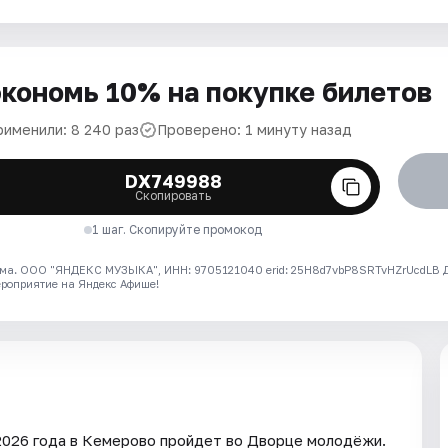
кономь 10% на покупке билетов
рименили: 8 240 раз
Проверено: 1 минуту назад
DX749988
Скопировать
1 шаг. Скопируйте промокод
ма. ООО "ЯНДЕКС МУЗЫКА", ИНН: 9705121040 erid: 25H8d7vbP8SRTvHZrUcdLB
ероприятие на Яндекс Афише!
2026 года в Кемерово пройдет во Дворце молодёжи.