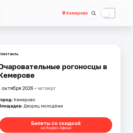
☀
☾
Кемерово
Спектакль
Очаровательные рогоносцы в
Кемерове
1 октября 2026
• четверг
Город:
Кемерово
Площадка:
Дворец молодёжи
Билеты со скидкой
на Яндекс Афише