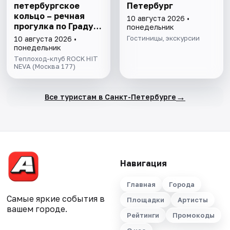
петербургское
Петербург
кольцо – речная
10 августа 2026 •
прогулка пo Граду
понедельник
на Неве с
Гостиницы, экскурсии
10 августа 2026 •
авторской
понедельник
экскурсией и живой
Теплоход-клуб ROCK HIT
музыкой в тёплом
NEVA (Москва 177)
салоне теплохода
→
Все туристам в Санкт-Петербурге
Навигация
Главная
Города
Самые яркие события в
Площадки
Артисты
вашем городе.
Рейтинги
Промокоды