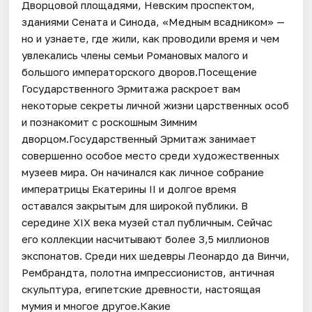
Дворцовой площадями, Невским проспектом,
зданиями Сената и Синода, «Медным всадником» —
но и узнаете, где жили, как проводили время и чем
увлекались члены семьи Романовых малого и
большого императорского дворов.Посещение
Государственного Эрмитажа раскроет вам
некоторые секреты личной жизни царственных особ
и познакомит с роскошным Зимним
дворцом.Государственный Эрмитаж занимает
совершенно особое место среди художественных
музеев мира. Он начинался как личное собрание
императрицы Екатерины II и долгое время
оставался закрытым для широкой публики. В
середине XIX века музей стал публичным. Сейчас
его коллекции насчитывают более 3,5 миллионов
экспонатов. Среди них шедевры Леонардо да Винчи,
Рембрандта, полотна импрессионистов, античная
скульптура, египетские древности, настоящая
мумия и многое другое.Какие