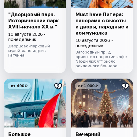
"Дворцовый парк.
Must have Питера:
Исторический парк
панорама с высоты
XVIII-начало XX в."
и дворы, парадные и
коммуналка
10 августа 2026 •
понедельник
10 августа 2026 •
понедельник
Дворцово-парковый
музей-заповедник
Загородный пр. 2,
Гатчина
ориентир напротив кафе
"Люди любят" около
рекламного баннера
от 490 ₽
от 1 000 ₽
Большое
Вечерний