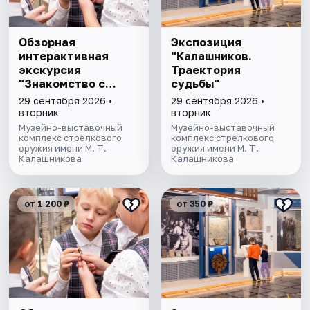
Обзорная
Экспозиция
интерактивная
"Калашников.
экскурсия
Траектория
"Знакомство с
судьбы"
музеем"
29 сентября 2026 •
29 сентября 2026 •
вторник
вторник
Музейно-выставочный
Музейно-выставочный
комплекс стрелкового
комплекс стрелкового
оружия имени М. Т.
оружия имени М. Т.
Калашникова
Калашникова
от 1 200 ₽
от 350 ₽