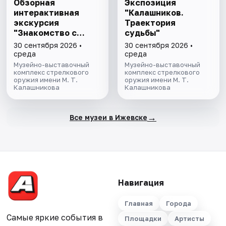
Обзорная
Экспозиция
интерактивная
"Калашников.
экскурсия
Траектория
"Знакомство с
судьбы"
музеем"
30 сентября 2026 •
30 сентября 2026 •
среда
среда
Музейно-выставочный
Музейно-выставочный
комплекс стрелкового
комплекс стрелкового
оружия имени М. Т.
оружия имени М. Т.
Калашникова
Калашникова
→
Все музеи в Ижевске
Навигация
Главная
Города
Самые яркие события в
Площадки
Артисты