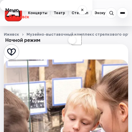
Меню
×
Концерты
Театр
Стендап
Экскурсии
Спор
Ижевск
Концерты
Ижевск
Музейно-выставочный комплекс стрелкового оруж
Ночной режим
☀
☾
Театр
Стендап
Экскурсии
Спорт
События
Города