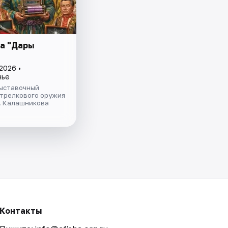
а "Дары
"
2026 •
нье
ыставочный
стрелкового оружия
Т. Калашникова
Контакты