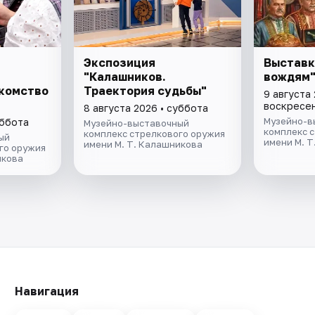
Экспозиция
Выставк
"Калашников.
вождям
акомство
Траектория судьбы"
9 августа 
воскресе
8 августа 2026 • суббота
Музейно-в
уббота
Музейно-выставочный
комплекс 
комплекс стрелкового оружия
ый
имени М. 
имени М. Т. Калашникова
го оружия
икова
Навигация