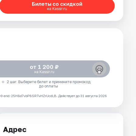
Билеты со скидкой
на Kassir.ru
от 1 200 ₽
на Kassir.ru
2 шаг. Выберите билет и примените промокод
до оплаты
 erid: 25H8d7vbP8SRTvHZrUcdLB.
Действует до 31 августа 2026
Адрес