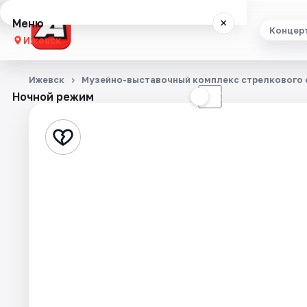
Меню
×
Концер
Ижевск
Концерты
Ижевск
Музейно-выставочный комплекс стрелкового о
Ночной режим
☀
☾
Театр
Стендап
Экскурсии
Спорт
События
Города