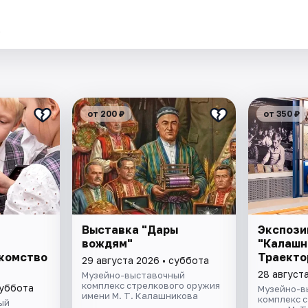
.
от 200 ₽
от 350 ₽
Выставка "Дары
Экспози
вождям"
"Калашн
акомство
Траекто
29 августа 2026 • суббота
28 августа
Музейно-выставочный
комплекс стрелкового оружия
суббота
Музейно-в
имени М. Т. Калашникова
комплекс 
ый