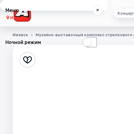
Меню
×
Концер
Ижевск
Концерты
Ижевск
Музейно-выставочный комплекс стрелкового о
Ночной режим
☀
☾
Театр
Стендап
Экскурсии
Спорт
События
Города