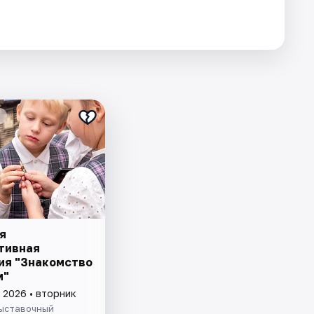
я
тивная
ия "Знакомство
м"
 2026 • вторник
ыставочный