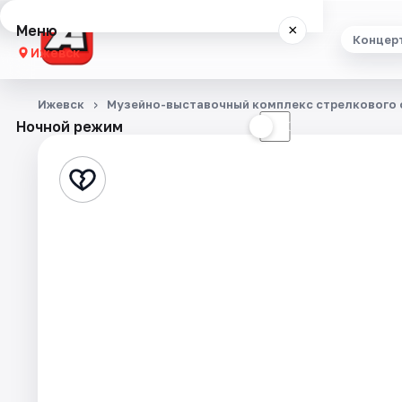
Меню
×
Концер
Ижевск
Концерты
Ижевск
Музейно-выставочный комплекс стрелкового о
Ночной режим
☀
☾
Театр
Стендап
Экскурсии
Спорт
События
Города