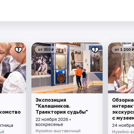
.
от 350 ₽
от 1 200 ₽
Экспозиция
Обзорна
"Калашников.
интерак
акомство
Траектория судьбы"
экскурс
с музее
22 ноября 2026 •
воскресенье
ятница
24 ноября
Музейно-выставочный
ый
Музейно-в