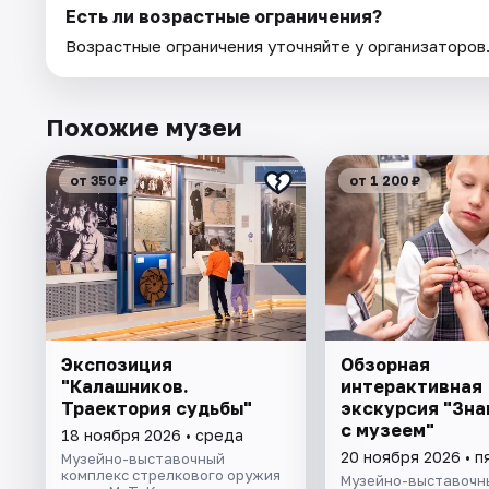
Есть ли возрастные ограничения?
Возрастные ограничения уточняйте у организаторов
Похожие музеи
от 350 ₽
от 1 200 ₽
Экспозиция
Обзорная
"Калашников.
интерактивная
Траектория судьбы"
экскурсия "Зн
с музеем"
18 ноября 2026 • среда
20 ноября 2026 • п
Музейно-выставочный
комплекс стрелкового оружия
Музейно-выставочн