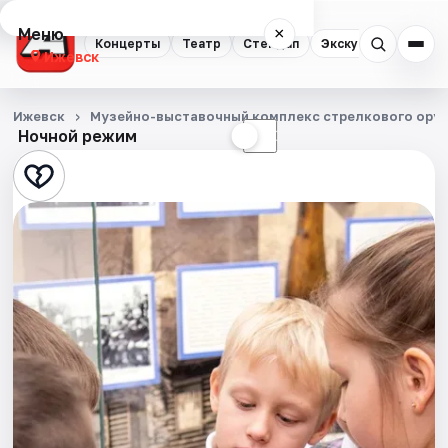
Меню
×
Концерты
Театр
Стендап
Экскурсии
Спор
Ижевск
Концерты
Ижевск
Музейно-выставочный комплекс стрелкового оруж
Ночной режим
☀
☾
Театр
Стендап
Экскурсии
Спорт
События
Города