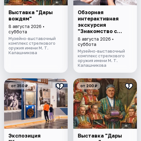
Выставка "Дары
Обзорная
вождям"
интерактивная
экскурсия
8 августа 2026 •
"Знакомство с
суббота
музеем"
Музейно-выставочный
8 августа 2026 •
комплекс стрелкового
суббота
оружия имени М. Т.
Музейно-выставочный
Калашникова
комплекс стрелкового
оружия имени М. Т.
Калашникова
от 350 ₽
от 200 ₽
Экспозиция
Выставка "Дары