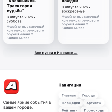
"Калашников.
вождям"
Траектория
9 августа 2026 •
судьбы"
воскресенье
Музейно-выставочный
8 августа 2026 •
комплекс стрелкового
суббота
оружия имени М. Т.
Музейно-выставочный
Калашникова
комплекс стрелкового
оружия имени М. Т.
Калашникова
→
Все музеи в Ижевске
Навигация
Главная
Города
Самые яркие события в
Площадки
Артисты
вашем городе.
Рейтинги
Промокоды