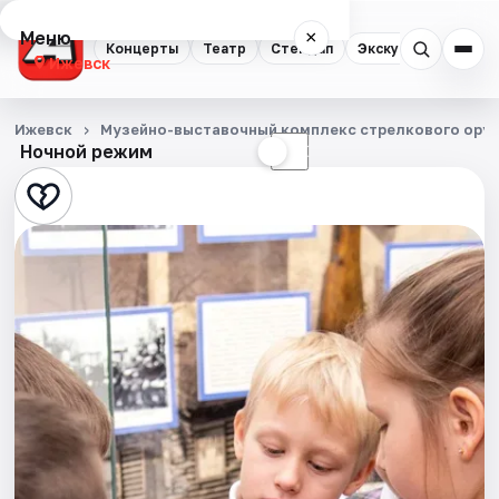
Меню
×
Концерты
Театр
Стендап
Экскурсии
Спор
Ижевск
Концерты
Ижевск
Музейно-выставочный комплекс стрелкового оруж
Ночной режим
☀
☾
Театр
Стендап
Экскурсии
Спорт
События
Города