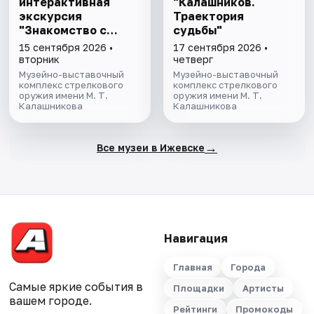
интерактивная
"Калашников.
экскурсия
Траектория
"Знакомство с
судьбы"
музеем"
15 сентября 2026 •
17 сентября 2026 •
вторник
четверг
Музейно-выставочный
Музейно-выставочный
комплекс стрелкового
комплекс стрелкового
оружия имени М. Т.
оружия имени М. Т.
Калашникова
Калашникова
→
Все музеи в Ижевске
Навигация
Главная
Города
Самые яркие события в
Площадки
Артисты
вашем городе.
Рейтинги
Промокоды