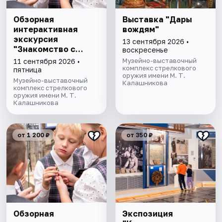
Обзорная
Выставка "Дары
интерактивная
вождям"
экскурсия
13 сентября 2026 •
"Знакомство с
воскресенье
музеем"
Музейно-выставочный
11 сентября 2026 •
комплекс стрелкового
пятница
оружия имени М. Т.
Музейно-выставочный
Калашникова
комплекс стрелкового
оружия имени М. Т.
Калашникова
от 1 200 ₽
от 350 ₽
Обзорная
Экспозиция