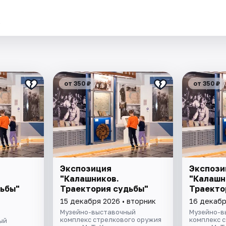
.
от 350 ₽
от 350 ₽
Экспозиция
Экспози
"Калашников.
"Калашн
ьбы"
Траектория судьбы"
Траекто
15 декабря 2026 • вторник
16 декабр
Музейно-выставочный
Музейно-в
комплекс стрелкового оружия
комплекс 
ый