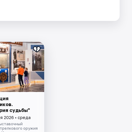
ция
иков.
рия судьбы"
я 2026 • среда
ыставочный
стрелкового оружия