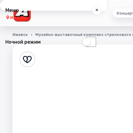
Меню
×
Концер
Ижевск
Концерты
Ижевск
Музейно-выставочный комплекс стрелкового о
Ночной режим
☀
☾
Театр
Стендап
Экскурсии
Спорт
События
Города