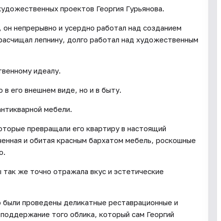
художественных проектов Георгия Гурьянова.
 он непрерывно и усердно работал над созданием
 расчищал лепнину, долго работал над художественным
твенному идеалу.
в его внешнем виде, но и в быту.
антикварной мебели.
оторые превращали его квартиру в настоящий
ченная и обитая красным бархатом мебель, роскошные
о.
 так же точно отражала вкус и эстетические
 были проведены деликатные реставрационные и
поддержание того облика, который сам Георгий