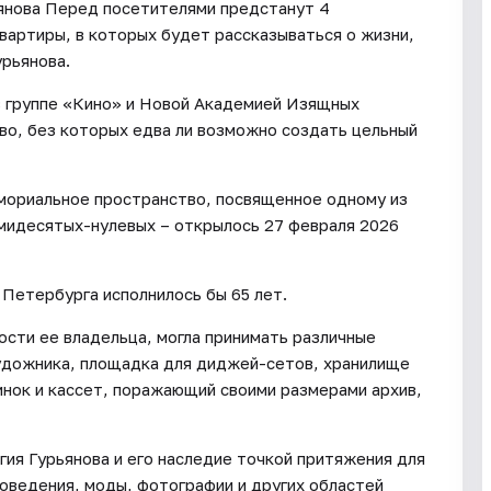
ьянова Перед посетителями предстанут 4
артиры, в которых будет рассказываться о жизни,
урьянова.
в группе «Кино» и Новой Академией Изящных
во, без которых едва ли возможно создать цельный
емориальное пространство, посвященное одному из
ьмидесятых-нулевых – открылось 27 февраля 2026
 Петербурга исполнилось бы 65 лет.
ости ее владельца, могла принимать различные
художника, площадка для диджей-сетов, хранилище
инок и кассет, поражающий своими размерами архив,
ия Гурьянова и его наследие точкой притяжения для
коведения, моды, фотографии и других областей