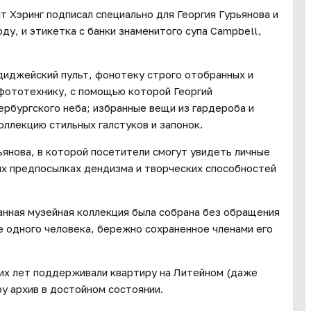
 Хэринг подписал специально для Георгия Гурьянова и
ду, и этикетка с банки знаменитого супа Campbell,
диджейский пульт, фонотеку строго отобранных и
фототехнику, с помощью которой Георгий
ербургского неба; избранные вещи из гардероба и
оллекцию стильных галстуков и запонок.
ьянова, в которой посетители смогут увидеть личные
них предпосылках дендизма и творческих способностей
анная музейная коллекция была собрана без обращения
е одного человека, бережно сохраненное членами его
гих лет поддерживали квартиру на Литейном (даже
ру архив в достойном состоянии.