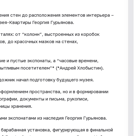
ения стен до расположения элементов интерьера –
зея-Квартиры Георгия Гурьянова.
талях: от “колонн”, выстроенных из коробок
ов, до красочных мазков на стенах,
ие и пустые экспонаты, а “часовые времени,
 пытливым посетителем”* (*Андрей Хлобыстин).
дожник начал подготовку будущего музея.
 оформлением пространства, но и в формировании
графии, документы и письма, рукописи,
ницы хранения.
и экспонатами из наследия Георгия Гурьянова.
 барабанная установка, фигурирующая в финальной