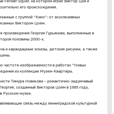
й Fender Squier, на котором играл Виктор Цой и
осительно его происхождения.
язанные с группой “Кино”: от эксклюзивных
писанных Виктором Цоем.
 произведения Георгия Гурьянова, выполненные в
второй половины 2000-х.
а и карандашные эскизы, детские рисунки, а также
сцены.
 по частоте изображаемости в работах “Новых
ведения из коллекции Музея-Квартиры.
 кисти Тимура Новикова – романтично-задумчивый
Георгия, созданный Викторов Цоем в 1985 году,
в Русском музее.
навливающие связь между ленинградской культурной