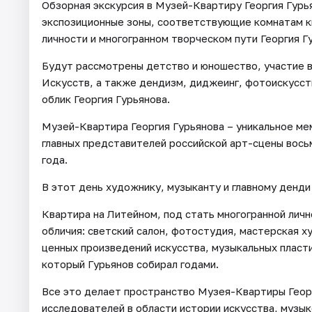
Обзорная экскурсия в Музей-Квартиру Георгия Гур
экспозиционные зоны, соответствующие комнатам кв
личности и многогранном творческом пути Георгия Г
Будут рассмотрены детство и юношество, участие 
Искусств, а также дендизм, диджеинг, фотоискусст
облик Георгия Гурьянова.
Музей-Квартира Георгия Гурьянова – уникальное м
главных представителей российской арт-сцены вос
года.
В этот день художнику, музыканту и главному денди
Квартира на Литейном, под стать многогранной личн
обличия: светский салон, фотостудия, мастерская 
ценных произведений искусства, музыкальных пласт
который Гурьянов собирал годами.
Все это делает пространство Музея-Квартиры Георг
исследователей в области истории искусства, музы