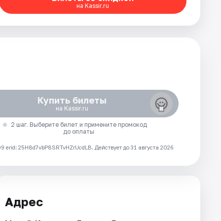
на Kassir.ru
Купить билеты
на Kassir.ru
2 шаг. Выберите билет и примените промокод
до оплаты
 erid: 25H8d7vbP8SRTvHZrUcdLB.
Действует до 31 августа 2026
Адрес