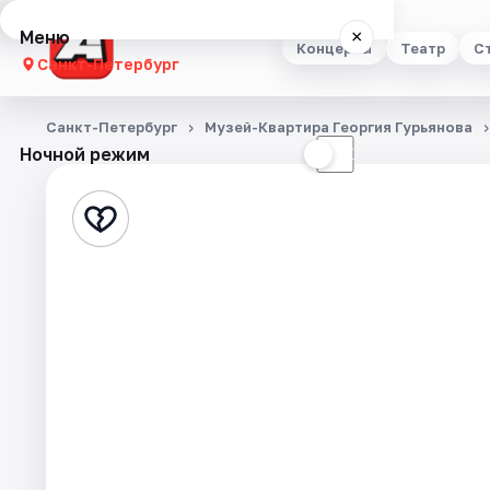
Меню
×
Концерты
Театр
С
Санкт-Петербург
Концерты
Санкт-Петербург
Музей-Квартира Георгия Гурьянова
Ночной режим
☀
☾
Театр
Стендап
Выставки
Квесты
Экскурсии
Спорт
События