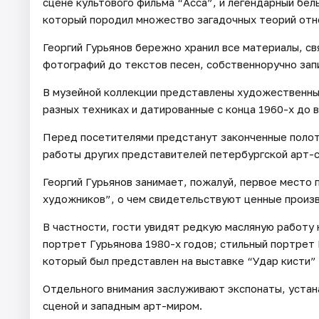
сцене культового фильма “Асса”, и легендарный белы
который породил множество загадочных теорий отн
Георгий Гурьянов бережно хранил все материалы, св
фотографий до текстов песен, собственноручно за
В музейной коллекции представлены художественные
разных техниках и датированные с конца 1960-х до 
Перед посетителями предстанут законченные полотн
работы других представителей петербургской арт-
Георгий Гурьянов занимает, пожалуй, первое место
художников”, о чем свидетельствуют ценные произ
В частности, гости увидят редкую масляную работу
портрет Гурьянова 1980-х годов; стильный портрет 
который был представлен на выставке “Удар кисти” 
Отдельного внимания заслуживают экспонаты, уста
сценой и западным арт-миром.