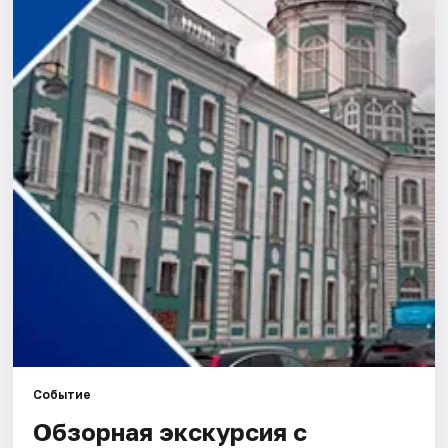
Города
Площадки
Артисты
Рейтинги
Событие
Обзорная экскурсия с