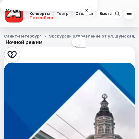
Меню
×
Концерты
Театр
Стендап
Выставки
Квест
Санкт-Петербург
Концерты
Санкт-Петербург
Экскурсии отправление от ул. Думская, д
Ночной режим
☀
☾
Театр
Стендап
Выставки
Квесты
Экскурсии
Спорт
События