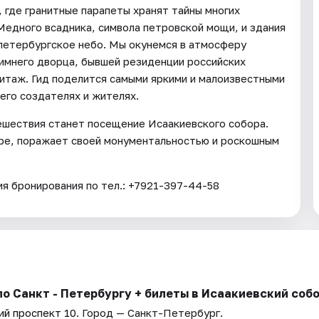
где гранитные парапеты хранят тайны многих
едного всадника, символа петровской мощи, и здания
 петербургское небо. Мы окунемся в атмосферу
Зимнего дворца, бывшей резиденции российских
итаж. Гид поделится самыми яркими и малоизвестными
его создателях и жителях.
тешествия станет посещение Исаакиевского собора.
ире, поражает своей монументальностью и роскошным
я бронирования по тел.: +7921-397-44-58
о Санкт - Петербургу + билеты в Исаакиевский соб
ий проспект 10
. Город — Санкт-Петербург.