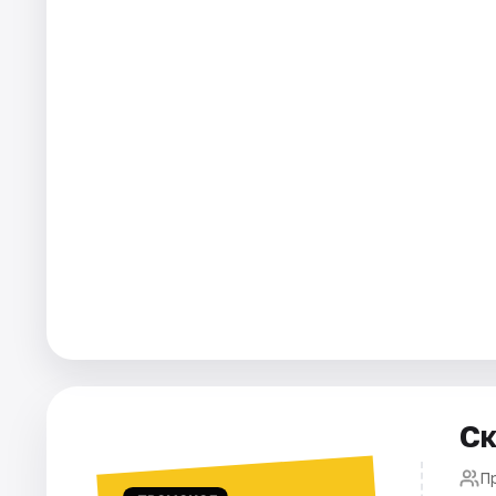
Города
Площадки
Артисты
Рейтинги
Ск
П