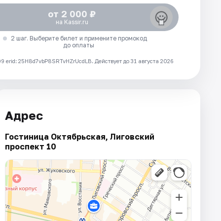
от 2 000 ₽
на Kassir.ru
2 шаг. Выберите билет и примените промокод
до оплаты
 erid: 25H8d7vbP8SRTvHZrUcdLB.
Действует до 31 августа 2026
Адрес
Гостиница Октябрьская, Лиговский
проспект 10