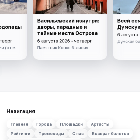
Васильевский изнутри:
Всей се
Водопады
дворы, парадные и
Думску
тайные места Острова
6 августа 
етверг
6 августа 2026 • четверг
Думская б
и (от м.
Памятник Конке 6-линия
Навигация
Главная
Города
Площадки
Артисты
Рейтинги
Промокоды
О нас
Возврат билетов