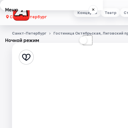
Меню
×
Концерты
Театр
С
Санкт-Петербург
Концерты
Санкт-Петербург
Гостиница Октябрьская, Лиговский п
Ночной режим
☀
☾
Театр
Стендап
Выставки
Квесты
Экскурсии
Спорт
События