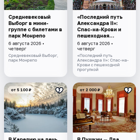
Cредневековый
«Последний путь
Выборг в мини-
Александра II»:
группе c билетами в
Спас-на-Крови и
парк Монрепо
пешеходная
прогулка
6 августа 2026 •
6 августа 2026 •
четверг
четверг
Средневековый Выборг,
«Последний путь
парк Монрепо
Александра II»: Спас-на-
Крови с пешеходной
прогулкой
от 5 100 ₽
от 2 000 ₽
В Карелию на день
В Пушкин — Два