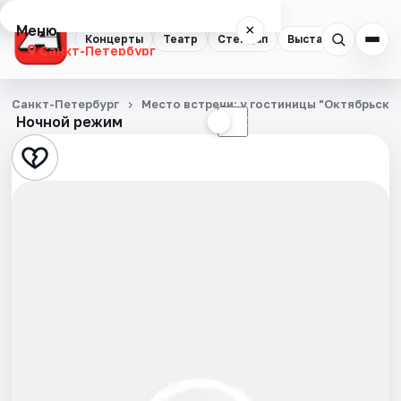
Меню
×
Концерты
Театр
Стендап
Выставки
Квест
Санкт-Петербург
Концерты
Санкт-Петербург
Место встречи: у гостиницы "Октябрьска
Ночной режим
☀
☾
Театр
Стендап
Выставки
Квесты
Экскурсии
Спорт
События