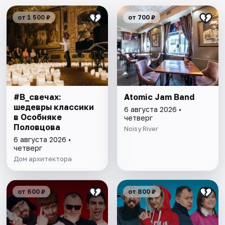
от 1 500 ₽
от 700 ₽
#В_свечах:
Atomic Jam Band
шедевры классики
6 августа 2026 •
в Особняке
четверг
Половцова
Noisy River
6 августа 2026 •
четверг
Дом архитектора
от 600 ₽
от 800 ₽