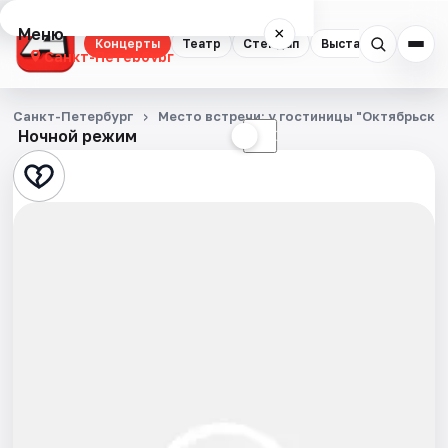
Меню
×
Концерты
Театр
Стендап
Выставки
Квест
Санкт-Петербург
Концерты
Санкт-Петербург
Место встречи: у гостиницы "Октябрьска
Ночной режим
☀
☾
Театр
Стендап
Выставки
Квесты
Экскурсии
Спорт
События