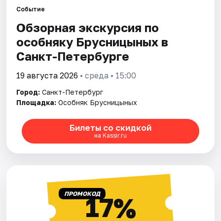
Событие
Обзорная экскурсия по
Города
особняку Брусницыных в
Площадки
Санкт-Петербурге
Артисты
19 августа 2026
• среда • 15:00
Город:
Санкт-Петербург
Рейтинги
Площадка:
Особняк Брусницыных
Билеты со скидкой
на Kassir.ru
ПРОМОКОД
17%