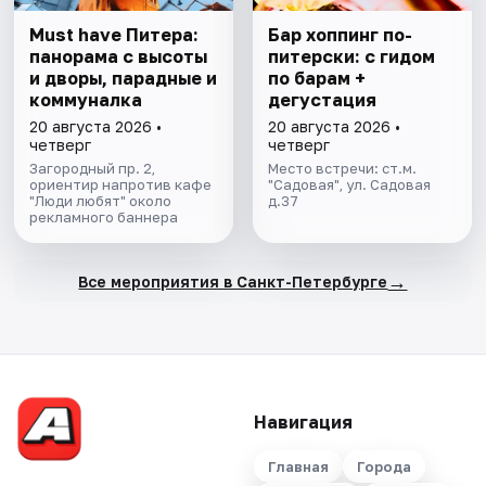
Must have Питера:
Бар хоппинг по-
панорама с высоты
питерски: с гидом
и дворы, парадные и
по барам +
коммуналка
дегустация
20 августа 2026 •
20 августа 2026 •
четверг
четверг
Загородный пр. 2,
Место встречи: ст.м.
ориентир напротив кафе
"Садовая", ул. Садовая
"Люди любят" около
д.37
рекламного баннера
→
Все мероприятия в Санкт-Петербурге
Навигация
Главная
Города